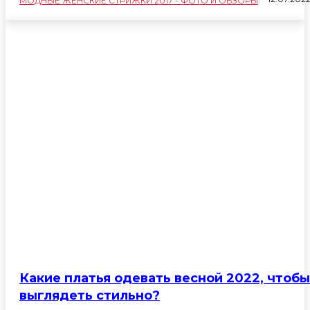
МОДНЫЕ ЖЕНСКИЕ СТРИЖКИ 2017 - ФОТО И ОБЗОРЫ
Здоровье
Красота и ухо
Красота и уход
Модные прически 2017 - фото и обзоры
Новости
Окрашивание волос 2017 - фото новинки
Спорт
Техника
Какие платья одевать весной 2022, чтобы
выглядеть стильно?