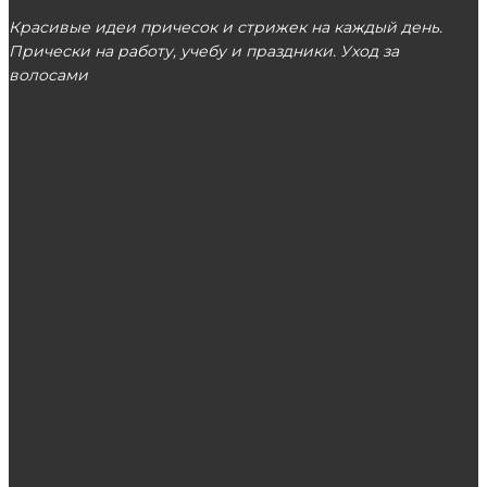
Красивые идеи причесок и стрижек на каждый день.
Прически на работу, учебу и праздники. Уход за
волосами
МОСКВА
ЭТО ПОПУЛЯРНО
Как сделать хвост с начесом
Интернет-магазин женской обуви — хорошие
скидки на брендовые товары