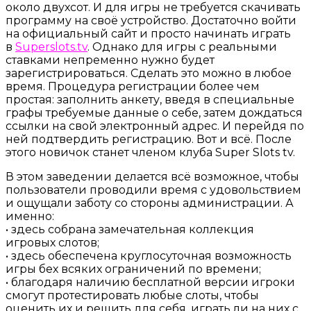
около двухсот. И для игры не требуется скачивать
программу на своё устройство. Достаточно войти
на официальный сайт и просто начинать играть
в
Superslots.tv
. Однако для игры с реальными
ставками непременно нужно будет
зарегистрироваться. Сделать это можно в любое
время. Процедура регистрации более чем
простая: заполнить анкету, введя в специальные
графы требуемые данные о себе, затем дождаться
ссылки на свой электронный адрес. И перейдя по
ней подтвердить регистрацию. Вот и всё. После
этого новичок станет членом клуба Super Slots tv.
В этом заведении делается всё возможное, чтобы
пользователи проводили время с удовольствием
и ощущали заботу со стороны администрации. А
именно:
• здесь собрана замечательная коллекция
игровых слотов;
• здесь обеспечена круглосуточная возможность
игры бех всяких ограничений по времени;
• благодаря наличию бесплатной версии игроки
смогут протестировать любые слоты, чтобы
оценить их и решить для себя, играть ли на них с