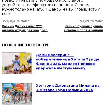
позволит играть с помощью мобильного
устройства: телефона или планшета. Словом,
нужно только начать, и шансы на выигрыш есть у
всех!
Предыдущая статья
Следующая статья
Казино Джойказино 777:
Казино Вулкан: лучшие
онлайн отдых для каждого
игровые слоты онлайн
ПОХОЖИЕ НОВОСТИ
Деми Воллеринг —
победительница 5 этапа Тур де
Франс-2026, Марлен Ройссер
удержала жёлтую майку
Хет-трик Джонатана Милана на
3-м этапе Тура Польши-2026