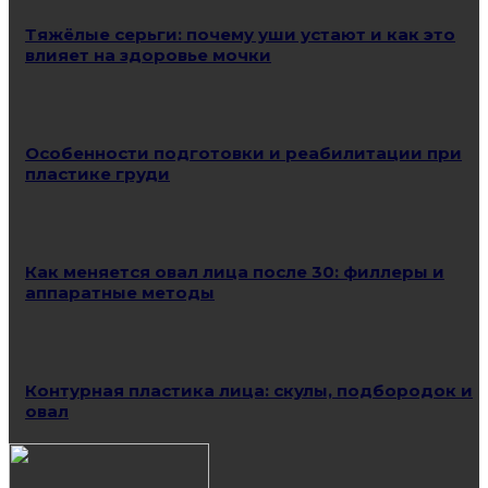
Тяжёлые серьги: почему уши устают и как это
влияет на здоровье мочки
Особенности подготовки и реабилитации при
пластике груди
Как меняется овал лица после 30: филлеры и
аппаратные методы
Контурная пластика лица: скулы, подбородок и
овал