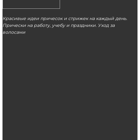
Красивые идеи причесок и стрижек на каждый день.
Прически на работу, учебу и праздники. Уход за
волосами
МОСКВА
ЭТО ПОПУЛЯРНО
Преимущества центра косметологии
Вирсавия
Непревзойденный стиль велосипедных
прогулок