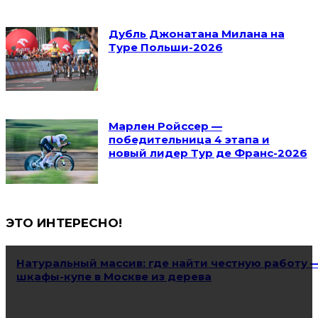
Дубль Джонатана Милана на
Туре Польши-2026
Марлен Ройссер —
победительница 4 этапа и
новый лидер Тур де Франс-2026
ЭТО ИНТЕРЕСНО!
Натуральный массив: где найти честную работу 
шкафы-купе в Москве из дерева