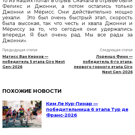
то из наших попал в отрыв. Сначала в отрыве были
Феликс и Джонни, а потом остались только
Джонни и Мёрисс. Они действительно мощно
уехали. Это был очень быстрый этап, скорость
была высокая, так что честь и хвала Джонни и
Мёриссу за то, что сегодня они удержались
впереди. Я был очень рад. Мы все рады за
Джонни».
Предыдущая статья
Следующая статья
Матисс Ван Керков —
Лоренцо Финн —
победитель 5 этапа Giro Next
победитель 6-го этапа,
Gen-2026
первого горного этапа Giro
Next Gen-2026
ПОХОЖИЕ НОВОСТИ
Ким Ле Кур-Пинар —
победительница 6 этапа Тур де
Франс-2026