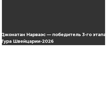
Из каких материалов изготовлены
контрольные браслеты?
Джонатан Нарваэс — победитель 3-го этапа
Тура Швейцарии-2026