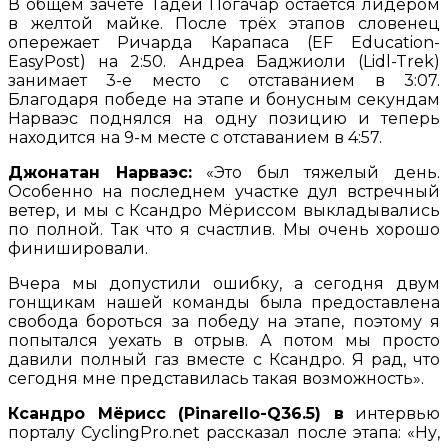
В общем зачете Тадей Погачар остается лидером
в желтой майке. После трёх этапов словенец
опережает Ричарда Карапаса (EF Education-
EasyPost) на 2:50. Андреа Баджиоли (Lidl-Trek)
занимает 3-е место с отставанием в 3:07.
Благодаря победе на этапе и бонусным секундам
Нарваэс поднялся на одну позицию и теперь
находится на 9-м месте с отставанием в 4:57.
Джонатан Нарваэс:
«Это был тяжелый день.
Особенно на последнем участке дул встречный
ветер, и мы с Ксандро Мёриссом выкладывались
по полной. Так что я счастлив. Мы очень хорошо
финишировали.
Вчера мы допустили ошибку, а сегодня двум
гонщикам нашей команды была предоставлена
свобода бороться за победу на этапе, поэтому я
попытался уехать в отрыв. А потом мы просто
давили полный газ вместе с Ксандро. Я рад, что
сегодня мне представилась такая возможность».
Ксандро Мёрисс (Pinarello-Q36.5) в
интервью
порталу CyclingPro.net рассказал после этапа: «Ну,