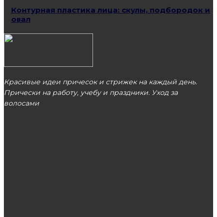
Контурная пластика лица: скулы, подбородок и
овал
Красивые идеи причесок и стрижек на каждый день.
Прически на работу, учебу и праздники. Уход за
волосами
МОСКВА
ЭТО ПОПУЛЯРНО
Медовые маски для волос: с корицей,
желтком и коньяком