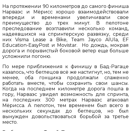
На протяжении 90 километров до самого финиша
Нарваэс и Мёрисс хорошо взаимодействовали
впереди и временами увеличивали свое
преимущество до трех минут. В пелотоне
преследование возглавили несколько команд,
надеявшихся на спринтерскую развязку, среди
них Visma Lease a Bike, Team Jayco AlUla, EF
Education-EasyPost и Movistar. Но дождь, мокрая
дорога и порывистый боковой ветер еще больше
усложнили погоню.
По мере приближения к финишу в Бад-Рагаце
казалось, что беглецов всё же настигнут, но, тем не
менее, оба гонщика продолжали слаженно
работать вместе, чтобы сохранить свои шансы.
Когда на последнем километре дорога пошла в
гору, Нарваэс увидел возможность для спринта,
на последних 300 метрах Нарваэс атаковал
Мёрисса. А пелотон, тем временем был всего в
нескольких секундах до беглецов, но был
вынужден довольствоваться борьбой за третье
место.