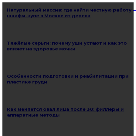
Натуральный массив: где найти честную работу 
шкафы-купе в Москве из дерева
Тяжёлые серьги: почему уши устают и как это
влияет на здоровье мочки
Особенности подготовки и реабилитации при
пластике груди
Как меняется овал лица после 30: филлеры и
аппаратные методы