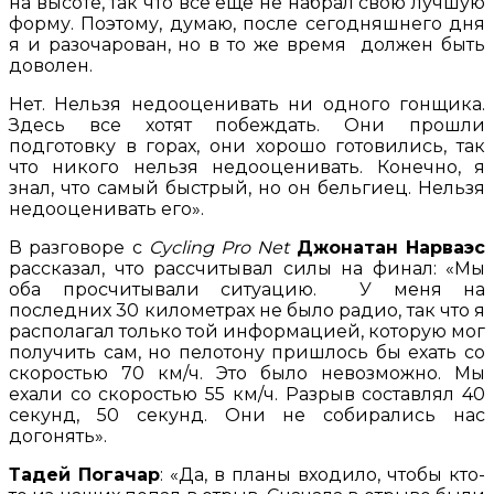
на высоте, так что всё ещё не набрал свою лучшую
форму. Поэтому, думаю, после сегодняшнего дня
я и разочарован, но в то же время должен быть
доволен.
Нет. Нельзя недооценивать ни одного гонщика.
Здесь все хотят побеждать. Они прошли
подготовку в горах, они хорошо готовились, так
что никого нельзя недооценивать. Конечно, я
знал, что самый быстрый, но он бельгиец. Нельзя
недооценивать его».
В разговоре с
Cycling Pro Net
Джонатан Нарваэс
рассказал, что рассчитывал силы на финал: «Мы
оба просчитывали ситуацию. У меня на
последних 30 километрах не было радио, так что я
располагал только той информацией, которую мог
получить сам, но пелотону пришлось бы ехать со
скоростью 70 км/ч. Это было невозможно. Мы
ехали со скоростью 55 км/ч. Разрыв составлял 40
секунд, 50 секунд. Они не собирались нас
догонять».
Тадей Погачар
: «Да, в планы входило, чтобы кто-