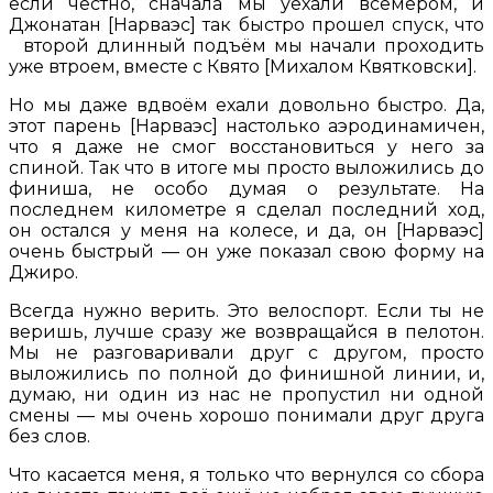
если честно, сначала мы уехали всемером, и
Джонатан [Нарваэс] так быстро прошел спуск, что
второй длинный подъём мы начали проходить
уже втроем, вместе с Квято [Михалом Квятковски].
Но мы даже вдвоём ехали довольно быстро. Да,
этот парень [Нарваэс] настолько аэродинамичен,
что я даже не смог восстановиться у него за
спиной. Так что в итоге мы просто выложились до
финиша, не особо думая о результате. На
последнем километре я сделал последний ход,
он остался у меня на колесе, и да, он [Нарваэс]
очень быстрый — он уже показал свою форму на
Джиро.
Всегда нужно верить. Это велоспорт. Если ты не
веришь, лучше сразу же возвращайся в пелотон.
Мы не разговаривали друг с другом, просто
выложились по полной до финишной линии, и,
думаю, ни один из нас не пропустил ни одной
смены — мы очень хорошо понимали друг друга
без слов.
Что касается меня, я только что вернулся со сбора