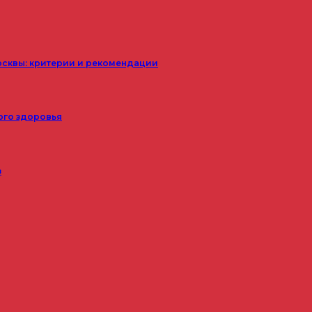
осквы: критерии и рекомендации
ого здоровья
з