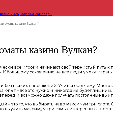
Франс-2026, Марлен Ройссер…
 автоматы казино Вулкан?
томаты казино Вулкан?
чески все игроки начинают свой тернистый путь к п
у. К большому сожалению не все люди умеют играть
и без всяких напряжений. Учится есть чему. Много 
ка, опыт – все это нужно и никогда не будет лишним
 вперед и возможно даже получать постоянные выи
ый – это то, что выбирать надо максимум три слота.
сто выучить максимум три самых интересных автомата.