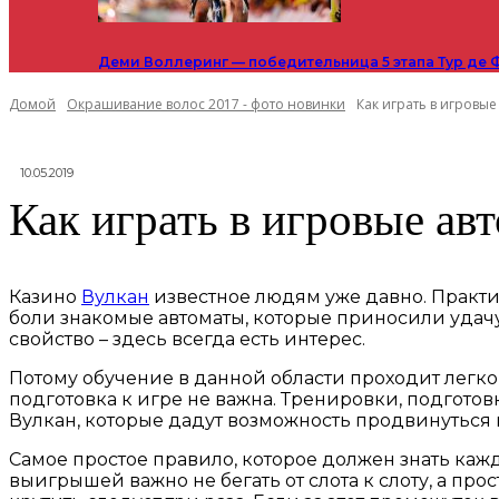
Деми Воллеринг — победительница 5 этапа Тур де 
Домой
Окрашивание волос 2017 - фото новинки
Как играть в игровые
10.05.2019
Как играть в игровые ав
Казино
Вулкан
известное людям уже давно. Практи
боли знакомые автоматы, которые приносили удач
свойство – здесь всегда есть интерес.
Потому обучение в данной области проходит легко 
подготовка к игре не важна. Тренировки, подготов
Вулкан, которые дадут возможность продвинуться
Самое простое правило, которое должен знать кажд
выигрышей важно не бегать от слота к слоту, а про