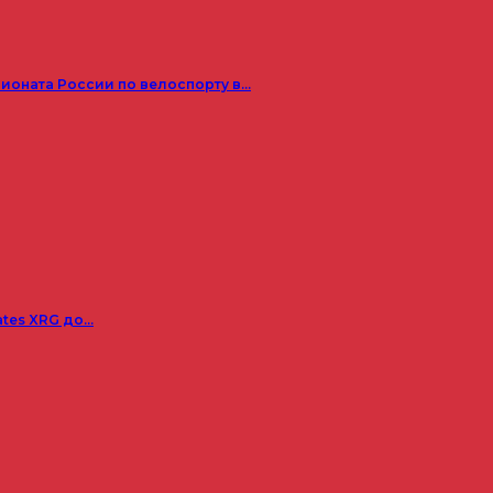
пионата России по велоспорту в…
ates XRG до…