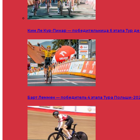
Ким Ле Кур-Пинар — победительница 6 этапа Тур д
Барт Леммен — победитель 4 этапа Тура Польши-20