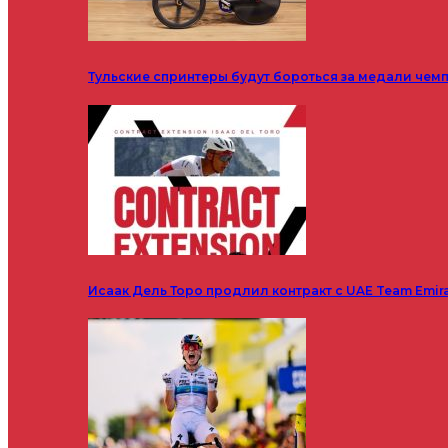
Тульские спринтеры будут бороться за медали чем
Исаак Дель Торо продлил контракт с UAE Team Emir