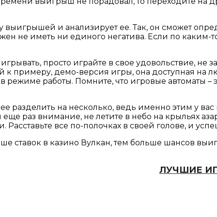
к времени выигрыш не порадовал, то переходите на д
ку выигрышей и анализирует ее. Так, он сможет опр
жен не иметь ни единого негатива. Если по каким-т
игрывать, просто играйте в свое удовольствие, не з
й к примеру, демо-версия игры, она доступная на 
в режиме работы. Помните, что игровые автоматы – 
е ее разделить на несколько, ведь именно этим у ва
ще раз внимание, не летите в небо на крыльях азарт
и. Расставьте все по-полочках в своей голове, и усп
ольше ставок в казино Вулкан, тем больше шансов вы
ЛУЧШИЕ ИГ