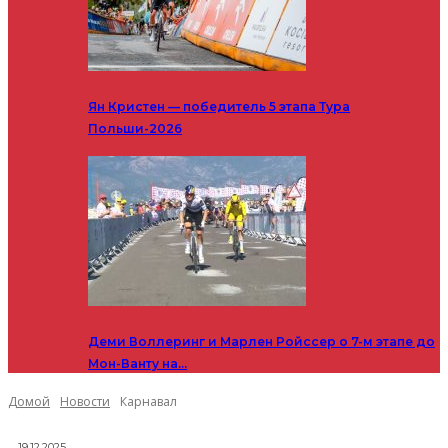
Ян Кристен — победитель 5 этапа Тура
Польши-2026
Деми Воллеринг и Марлен Ройссер о 7-м этапе до
Мон-Ванту на…
Домой
Новости
Карнавал
19.12.2025