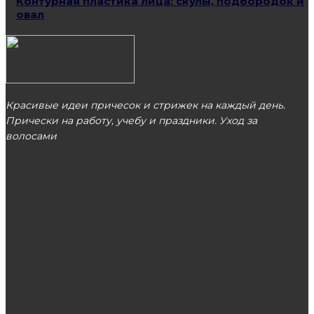
Контурная пластика лица: скулы, подбородок и
овал
Красивые идеи причесок и стрижек на каждый день.
Прически на работу, учебу и праздники. Уход за
волосами
МОСКВА
ЭТО ПОПУЛЯРНО
Стрижка детская — это маленькое чудо