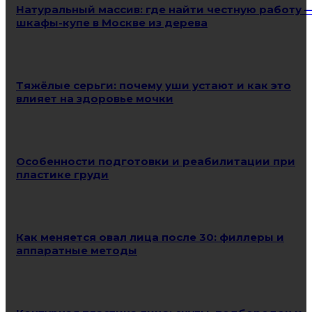
Натуральный массив: где найти честную работу 
шкафы-купе в Москве из дерева
Тяжёлые серьги: почему уши устают и как это
влияет на здоровье мочки
Особенности подготовки и реабилитации при
пластике груди
Как меняется овал лица после 30: филлеры и
аппаратные методы