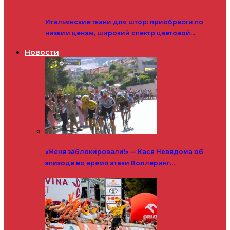
Итальянские ткани для штор: приобрести по
низким ценам, широкий спектр цветовой…
Новости
«Меня заблокировали!» — Кася Невядома об
эпизоде во время атаки Воллеринг…