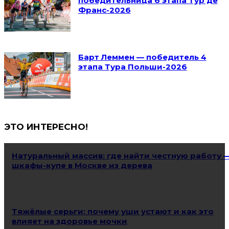
победительница 6 этапа Тур де
Франс-2026
Барт Леммен — победитель 4
этапа Тура Польши-2026
ЭТО ИНТЕРЕСНО!
Натуральный массив: где найти честную работу 
шкафы-купе в Москве из дерева
Тяжёлые серьги: почему уши устают и как это
влияет на здоровье мочки