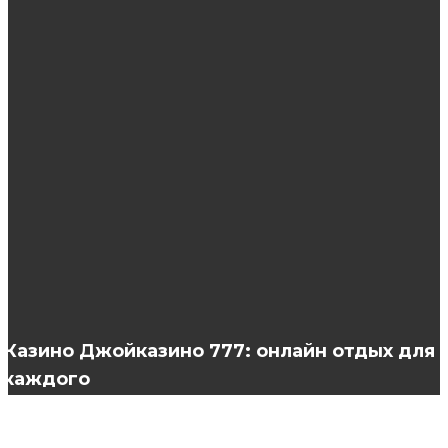
ЭТО ИНТЕРЕСНО
Разновидности фрез для маникюрного
прибора
Полезные функции MXPlayer
Рецепты кефирных масок для волос
Казино Джойказино 777: онлайн отдых для
каждого