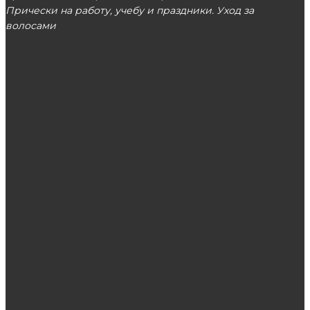
Прически на работу, учебу и праздники. Уход за
волосами
МОСКВА
ЭТО ПОПУЛЯРНО
Особенности шугаринга интимной зоны
Тайский массаж: семь главных принципов
Выгодные ставки в онлайн казино