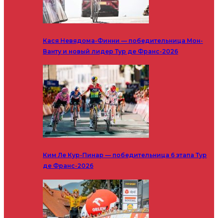
Кася Невядома-Финни — победительница Мон-
Ванту и новый лидер Тур де Франс-2026
Ким Ле Кур-Пинар — победительница 6 этапа Тур
де Франс-2026