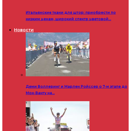
Итальянские ткани для штор: приобрести по
низким ценам, широкий спектр цветовой…
Новости
Деми Воллеринг и Марлен Ройссер о 7-м этапе до
Мон-Ванту на…