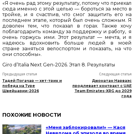
«Я очень рад этому результату, потому что приехал
сюда именно с этой целью — бороться за место в
тройке, и я счастлив, что смог защитить его на
последнем этапе, который был очень сложным. Я
доволен тем, что показал в горах. Также хочу
поблагодарить команду за поддержку и работу, я
очень горжусь ими. Этот результат — мечта, и я
надеюсь вдохновить больше людей в моей
стране заняться велоспортом и показать, на что
они способны».
Giro d’Italia Next Gen-2026. Этап 8. Результаты
Предыдущая статья
Следующая статья
Тадей Погачар — хет-трик и
Джонатан Нарваэс
победа на Туре
продлевает контракт с UAE
Швейцарии-2026
Team Emirates-XRG до 2029
года
ПОХОЖИЕ НОВОСТИ
«Меня заблокировали!» — Кася
Невядома об эпизоде во время