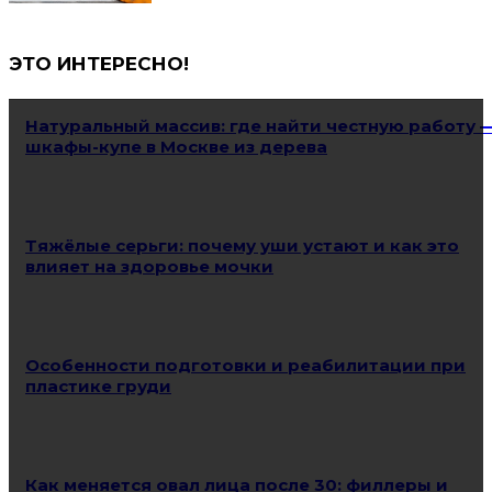
ЭТО ИНТЕРЕСНО!
Натуральный массив: где найти честную работу 
шкафы-купе в Москве из дерева
Тяжёлые серьги: почему уши устают и как это
влияет на здоровье мочки
Особенности подготовки и реабилитации при
пластике груди
Как меняется овал лица после 30: филлеры и