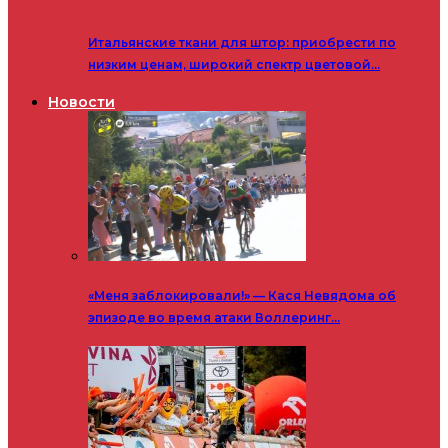
Итальянские ткани для штор: приобрести по
низким ценам, широкий спектр цветовой…
Новости
«Меня заблокировали!» — Кася Невядома об
эпизоде во время атаки Воллеринг…