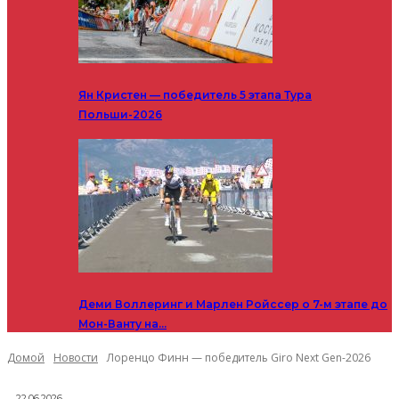
Ян Кристен — победитель 5 этапа Тура
Польши-2026
Деми Воллеринг и Марлен Ройссер о 7-м этапе до
Мон-Ванту на…
Домой
Новости
Лоренцо Финн — победитель Giro Next Gen-2026
22.06.2026