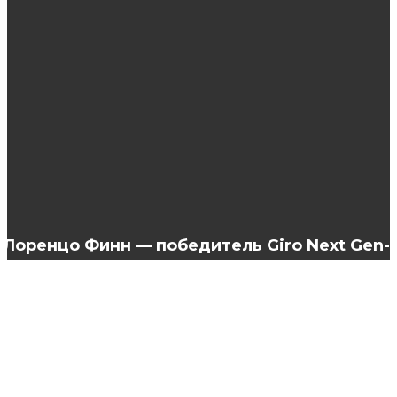
Ботулотоксины в косметологии: основные
методы и техники инъекций
CHUPA CHUPS:легендарный бренд запустил
линию косметики
Лоренцо Финн — победитель Giro Next Gen-