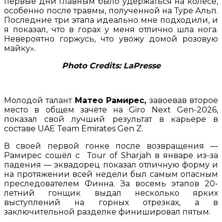
первые дни главным было удержаться на колесе,
особенно после травмы, полученной на Туре Альп.
Последние три этапа идеально мне подходили, и
я показал, что в горах у меня отлично шла нога.
Невероятно горжусь, что увожу домой розовую
майку».
Photo Credits: LaPresse
Молодой талант
Матео Рамирес,
завоевав второе
место в общем зачёте на Giro Next Gen-2026,
показал свой лучший результат в карьере в
составе UAE Team Emirates Gen Z.
В своей первой гонке после возвращения —
Рамирес сошёл с Tour of Sharjah в январе из-за
падения — эквадорец показал отличную форму и
на протяжении всей недели был самым опасным
преследователем Финна. За восемь этапов 20-
летний гонщик выдал несколько ярких
выступлений на горных отрезках, а в
заключительной разделке финишировал пятым.