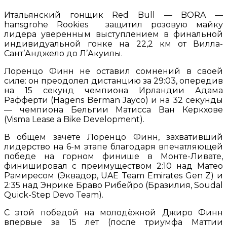
Итальянский гонщик Red Bull — BORA —
hansgrohe Rookies защитил розовую майку
лидера уверенным выступлением в финальной
индивидуальной гонке на 22,2 км от Вилла-
Сант’Анджело до Л’Акуилы.
Лоренцо Финн не оставил сомнений в своей
силе: он преодолел дистанцию за 29:03, опередив
на 15 секунд чемпиона Ирландии Адама
Рафферти (Hagens Berman Jayco) и на 32 секунды
— чемпиона Бельгии Матисса Ван Керкхове
(Visma Lease a Bike Development).
В общем зачёте Лоренцо Финн, захвативший
лидерство на 6-м этапе благодаря впечатляющей
победе на горном финише в Монте-Ливате,
финишировал с преимуществом 2:10 над Матео
Рамиресом (Эквадор, UAE Team Emirates Gen Z) и
2:35 над Энрике Браво Рибейро (Бразилия, Soudal
Quick-Step Devo Team).
С этой победой на молодёжной Джиро Финн
впервые за 15 лет (после триумфа Маттии