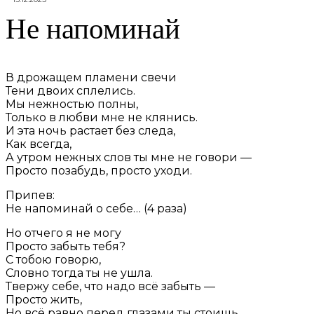
Не напоминай
В дрожащем пламени свечи
Тени двоих сплелись.
Мы нежностью полны,
Только в любви мне не клянись.
И эта ночь растает без следа,
Как всегда,
А утром нежных слов ты мне не говори —
Просто позабудь, просто уходи.
Припев:
Не напоминай о себе… (4 раза)
Но отчего я не могу
Просто забыть тебя?
С тобою говорю,
Словно тогда ты не ушла.
Твержу себе, что надо всё забыть —
Просто жить,
Но всё равно перед глазами ты стоишь,