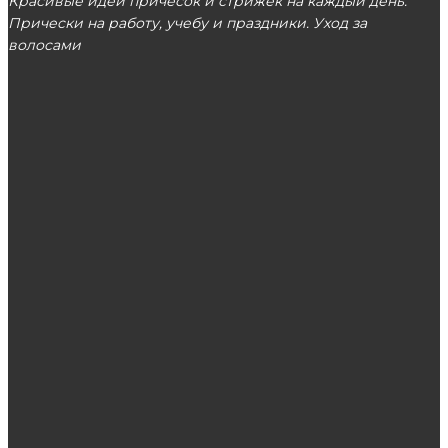
Красивые идеи причесок и стрижек на каждый день.
Прически на работу, учебу и праздники. Уход за
волосами
МОСКВА
ЭТО ПОПУЛЯРНО
Китайская лечебная продукция: виды и
применение
Как тонировать волосы в домашних
условиях?