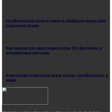
Особенности подготовки и реабилитации при
пластике груди
Как меняется овал лица после 30: филлеры и
аппаратные методы
Контурная пластика лица: скулы, подбородок и
овал