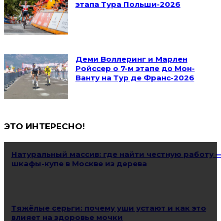
этапа Тура Польши-2026
Деми Воллеринг и Марлен
Ройссер о 7-м этапе до Мон-
Ванту на Тур де Франс-2026
ЭТО ИНТЕРЕСНО!
Натуральный массив: где найти честную работу 
шкафы-купе в Москве из дерева
Тяжёлые серьги: почему уши устают и как это
влияет на здоровье мочки