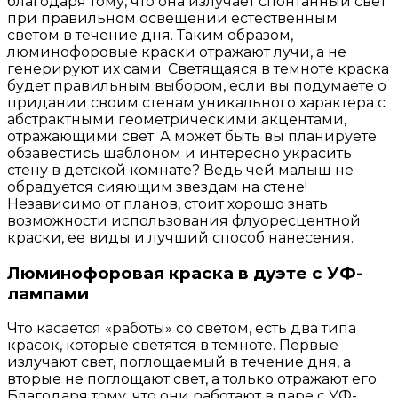
благодаря тому, что она излучает спонтанный свет
при правильном освещении естественным
светом в течение дня. Таким образом,
люминофоровые краски отражают лучи, а не
генерируют их сами. Светящаяся в темноте краска
будет правильным выбором, если вы подумаете о
придании своим стенам уникального характера с
абстрактными геометрическими акцентами,
отражающими свет. А может быть вы планируете
обзавестись шаблоном и интересно украсить
стену в детской комнате? Ведь чей малыш не
обрадуется сияющим звездам на стене!
Независимо от планов, стоит хорошо знать
возможности использования флуоресцентной
краски, ее виды и лучший способ нанесения.
Люминофоровая краска в дуэте с УФ-
лампами
Что касается «работы» со светом, есть два типа
красок, которые светятся в темноте. Первые
излучают свет, поглощаемый в течение дня, а
вторые не поглощают свет, а только отражают его.
Благодаря тому, что они работают в паре с УФ-