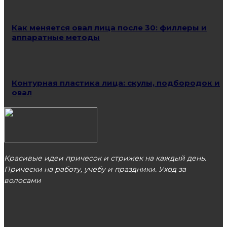
Как меняется овал лица после 30: филлеры и
аппаратные методы
Контурная пластика лица: скулы, подбородок и
овал
Красивые идеи причесок и стрижек на каждый день.
Прически на работу, учебу и праздники. Уход за
волосами
МОСКВА