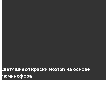
Когда необходимо встать на учет при
беременности?
Пять причин приобрести корейскую
косметики
Кровати из МДФ: плюсы и минусы материала
Светящиеся краски Noxton на основе
люминофора