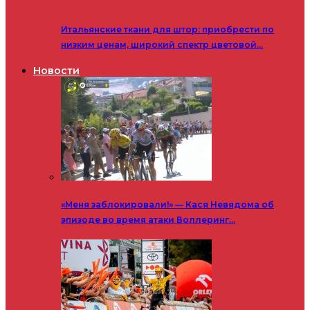
Итальянские ткани для штор: приобрести по
низким ценам, широкий спектр цветовой…
Новости
«Меня заблокировали!» — Кася Невядома об
эпизоде во время атаки Воллеринг…