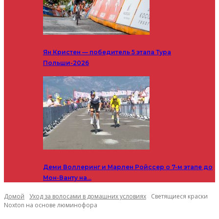
Ян Кристен — победитель 5 этапа Тура
Польши-2026
Деми Воллеринг и Марлен Ройссер о 7-м этапе до
Мон-Ванту на…
Домой
Уход за волосами в домашних условиях
Светящиеся краски
Noxton на основе люминофора