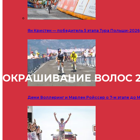
Ян Кристен — победитель 5 этапа Тура Польши-2026
ОКРАШИВАНИЕ ВОЛОС 2
Деми Воллеринг и Марлен Ройссер о 7-м этапе до М
Здоровье
Красота и ухо
Красота и уход
Модные женские стрижки 2017 - фото и обзоры
Модные прически 2017 - фото и обзоры
Новости
Спорт
Техника