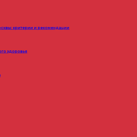
осквы: критерии и рекомендации
ого здоровья
з