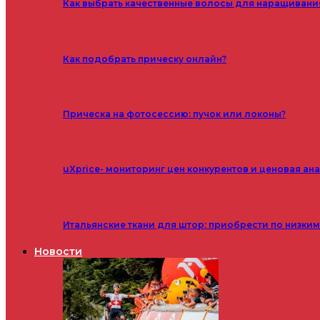
Как выбрать качественные волосы для наращивани
Как подобрать прическу онлайн?
Прическа на фотосессию: пучок или локоны?
uXprice- мониторинг цен конкурентов и ценовая ан
Итальянские ткани для штор: приобрести по низки
Новости