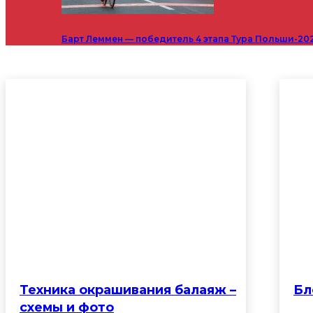
Барт Леммен — победитель 4 этапа Тура Польши-20
Техника окрашивания балаяж –
Бл
схемы и фото