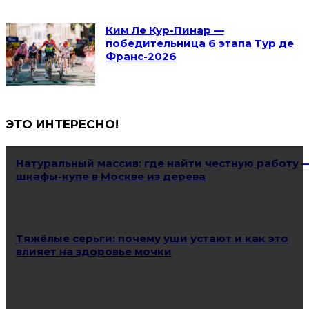
Ким Ле Кур-Пинар —
победительница 6 этапа Тур де
Франс-2026
ЭТО ИНТЕРЕСНО!
Натуральный массив: где найти честную работу 
шкафы-купе в Москве из дерева
Тяжёлые серьги: почему уши устают и как это
влияет на здоровье мочки