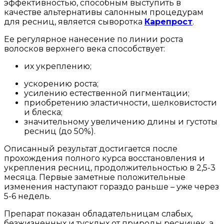
эффективностью, способным выступить в
качестве альтернативы салонным процедурам
для ресниц, является сыворотка
Карепрост
.
Ее регулярное нанесение по линии роста
волосков верхнего века способствует:
их укреплению;
ускорению роста;
усилению естественной пигментации;
приобретению эластичности, шелковистости
и блеска;
значительному увеличению длины и густоты
ресниц (до 50%).
Описанный результат достигается после
прохождения полного курса восстановления и
укрепления ресниц, продолжительностью в 2,5-3
месяца. Первые заметные положительные
изменения наступают гораздо раньше – уже через
5-6 недель.
Препарат показан обладательницам слабых,
безжизненных и тусклых от природы ресничек, а