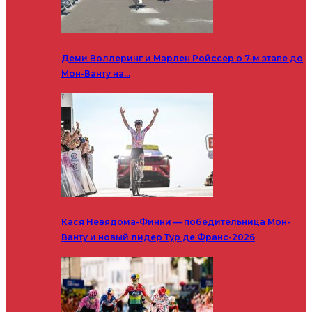
Деми Воллеринг и Марлен Ройссер о 7-м этапе до
Мон-Ванту на…
Кася Невядома-Финни — победительница Мон-
Ванту и новый лидер Тур де Франс-2026