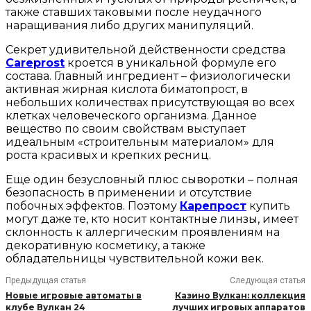
также ставших таковыми после неудачного
наращивания либо других манипуляций.
Секрет удивительной действенности средства
Careprost
кроется в уникальной формуле его
состава. Главный ингредиент – физиологически
активная жирная кислота биматопрост, в
небольших количествах присутствующая во всех
клетках человеческого организма. Данное
вещество по своим свойствам выступает
идеальным «строительным материалом» для
роста красивых и крепких ресниц.
Еще один безусловный плюс сыворотки – полная
безопасность в применении и отсутствие
побочных эффектов. Поэтому
Карепрост
купить
могут даже те, кто носит контактные линзы, имеет
склонность к аллергическим проявлениям на
декоративную косметику, а также
обладательницы чувствительной кожи век.
Предыдущая статья
Следующая статья
Новые игровые автоматы в
Казино Вулкан: коллекция
клубе Вулкан 24
лучших игровых аппаратов