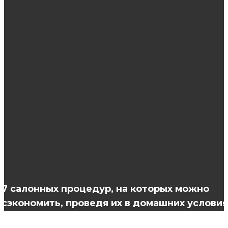
ЭТО ИНТЕРЕСНО
Увеличение губ гиалуроновой кислотой:
этапы проведения процедуры
Что представляет собой аппаратный
маникюр?
Установка кондиционера: правила удачного
выбора
7 салонных процедур, на которых можно
сэкономить, проведя их в домашних условия