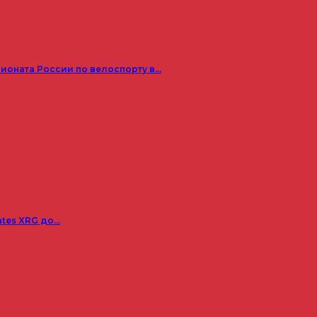
пионата России по велоспорту в…
ates XRG до…