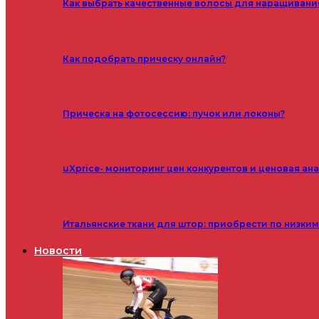
Как выбрать качественные волосы для наращивани
Как подобрать прическу онлайн?
Прическа на фотосессию: пучок или локоны?
uXprice- мониторинг цен конкурентов и ценовая ан
Итальянские ткани для штор: приобрести по низки
Новости