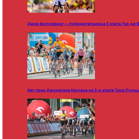
Деми Воллеринг — победительница 5 этапа Тур де 
Хет-трик Джонатана Милана на 3-м этапе Тура Поль