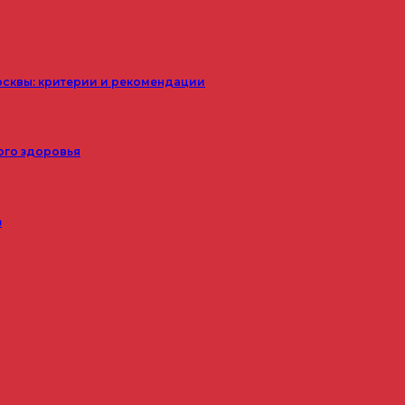
осквы: критерии и рекомендации
ого здоровья
з