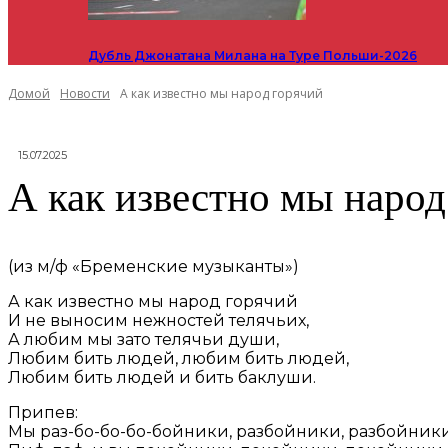
Дубль Джонатана Милана на Туре Польши-2026
Домой
Новости
А как известно мы народ горячий
15.07.2025
А как известно мы народ
(из м/ф «Бременские музыканты»)
А как известно мы народ горячий
И не выносим нежностей телячьих,
А любим мы зато телячьи души,
Любим бить людей, любим бить людей,
Любим бить людей и бить баклуши.
Припев:
Мы раз-бо-бо-бо-бойники, разбойники, разбойники