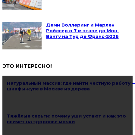
Деми Воллеринг и Марлен
Ройссер о 7-м этапе до Мон-
Ванту на Тур де Франс-2026
ЭТО ИНТЕРЕСНО!
Натуральный массив: где найти честную работу 
шкафы-купе в Москве из дерева
Тяжёлые серьги: почему уши устают и как это
влияет на здоровье мочки