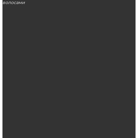
волосами
МОСКВА
ЭТО ПОПУЛЯРНО
Как защитить капот автомобиля от сколов?
Способы применения масла амлы для волос
Кейтеринг: становится все более
популярным и востребованным