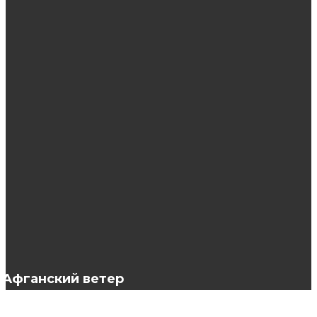
ЭТО ИНТЕРЕСНО
Маникюр в Архангельске
Маска Жидкий перец — натуральный
стимулятор роста волос, который поможет
вернуть красоту
Современные техники наращивания волос
Афганский ветер