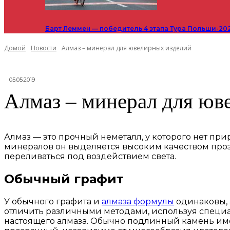
Барт Леммен — победитель 4 этапа Тура Польши-20
Домой
Новости
Алмаз – минерал для ювелирных изделий
05.05.2019
Алмаз – минерал для юв
Алмаз — это прочный неметалл, у которого нет пр
минералов он выделяется высоким качеством прозр
переливаться под воздействием света.
Обычный графит
У обычного графита и
алмаза формулы
одинаковы, 
отличить различными методами, используя специа
настоящего алмаза. Обычно подлинный камень имее