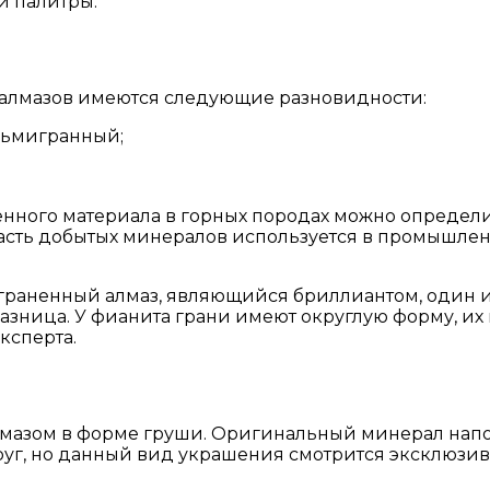
й палитры.
алмазов имеются следующие разновидности:
сьмигранный;
ного материала в горных породах можно определит
часть добытых минералов используется в промышле
Ограненный алмаз, являющийся бриллиантом, один и
разница. У фианита грани имеют округлую форму, их
ксперта.
лмазом в форме груши. Оригинальный минерал нап
руг, но данный вид украшения смотрится эксклюзив