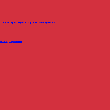
осквы: критерии и рекомендации
ого здоровья
з