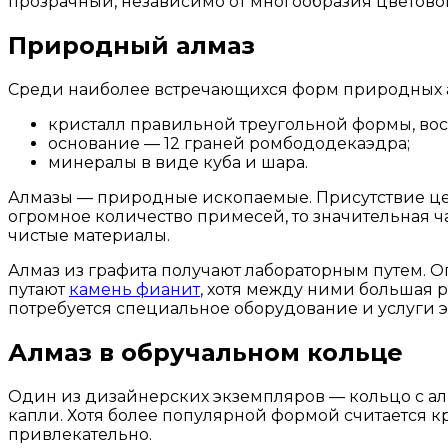
прозрачный, независимо от многообразия цветово
Природный алмаз
Среди наиболее встречающихся форм природных 
кристалл правильной треугольной формы, во
основание — 12 граней ромбододекаэдра;
минералы в виде куба и шара.
Алмазы — природные ископаемые. Присутствие цен
огромное количество примесей, то значительная 
чистые материалы.
Алмаз из графита получают лабораторным путем. 
путают
камень фианит
, хотя между ними большая 
потребуется специальное оборудование и услуги э
Алмаз в обручальном кольце
Один из дизайнерских экземпляров — кольцо с а
капли. Хотя более популярной формой считается к
привлекательно.