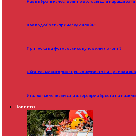
Как выбрать качественные волосы для наращивани
Как подобрать прическу онлайн?
Прическа на фотосессию: пучок или локоны?
uXprice- мониторинг цен конкурентов и ценовая ан
Итальянские ткани для штор: приобрести по низки
Новости