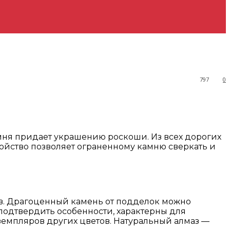
797
0
амня придает украшению роскоши. Из всех дорогих
войство позволяет ограненному камню сверкать и
в. Драгоценный камень от подделок можно
подтвердить особенности, характерны для
земпляров других цветов. Натуральный алмаз —