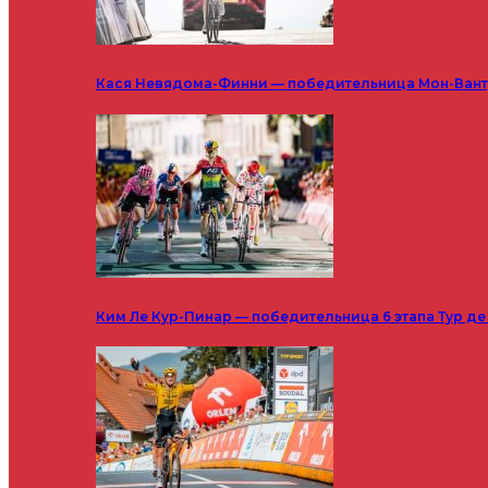
Кася Невядома-Финни — победительница Мон-Ванту
Ким Ле Кур-Пинар — победительница 6 этапа Тур д