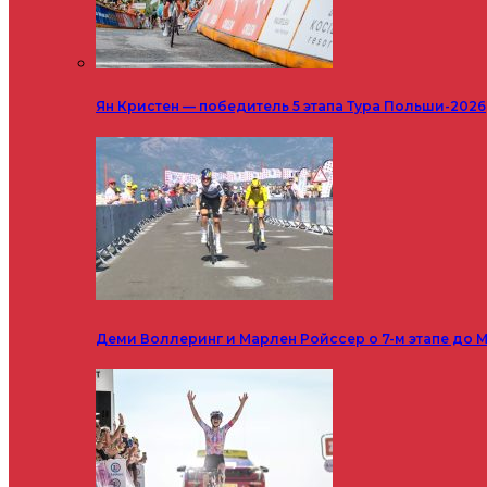
Ян Кристен — победитель 5 этапа Тура Польши-2026
Деми Воллеринг и Марлен Ройссер о 7-м этапе до М