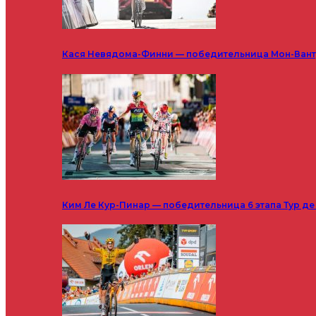
Кася Невядома-Финни — победительница Мон-Ванту
Ким Ле Кур-Пинар — победительница 6 этапа Тур д