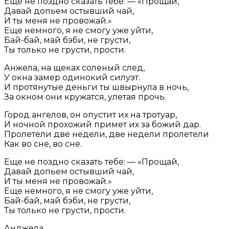
Еще не поздно сказать тебе: — «Прощай,
Давай допьем остывший чай,
И ты меня не провожай.»
Еще немного, я не смогу уже уйти,
Бай-бай, май бэби, не грусти,
Ты только не грусти, прости.
Анжела, на щеках соленый след,
У окна замер одинокий силуэт.
И протянутые деньги ты швырнула в ночь,
За окном они кружатся, улетая прочь.
Город ангелов, он опустит их на тротуар,
И ночной прохожий примет их за божий дар.
Пролетели две недели, две недели пролетели
Как во сне, во сне.
Еще не поздно сказать тебе: — «Прощай,
Давай допьем остывший чай,
И ты меня не провожай.»
Еще немного, я не смогу уже уйти,
Бай-бай, май бэби, не грусти,
Ты только не грусти, прости.
Анджела…