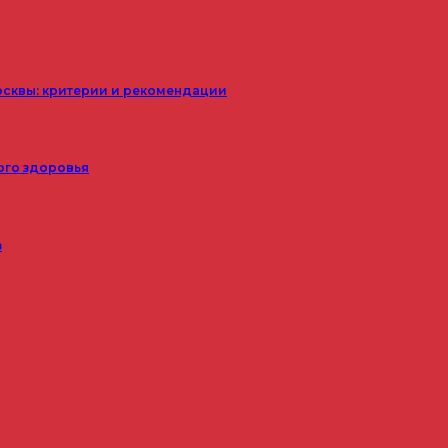
осквы: критерии и рекомендации
ого здоровья
з