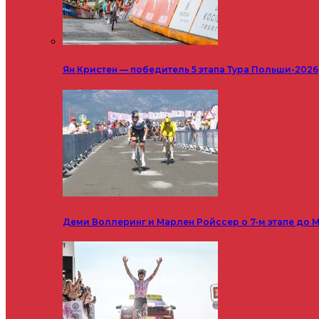
Ян Кристен — победитель 5 этапа Тура Польши-2026
Деми Воллеринг и Марлен Ройссер о 7-м этапе до М