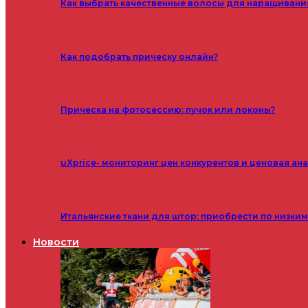
Как выбрать качественные волосы для наращивани
Как подобрать прическу онлайн?
Прическа на фотосессию: пучок или локоны?
uXprice- мониторинг цен конкурентов и ценовая ан
Итальянские ткани для штор: приобрести по низки
Новости