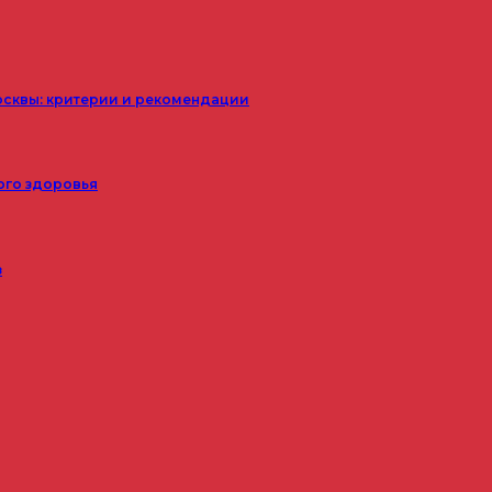
осквы: критерии и рекомендации
ого здоровья
з