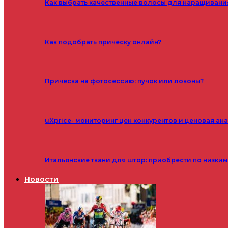
Как выбрать качественные волосы для наращивани
Как подобрать прическу онлайн?
Прическа на фотосессию: пучок или локоны?
uXprice- мониторинг цен конкурентов и ценовая ан
Итальянские ткани для штор: приобрести по низки
Новости