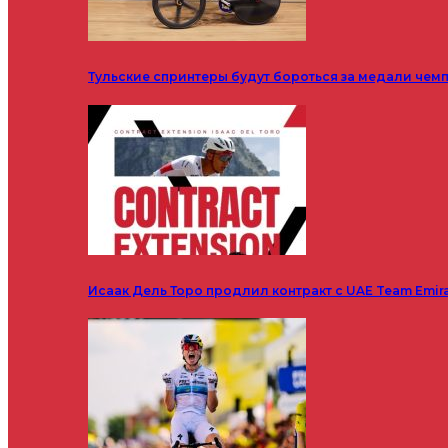
Тульские спринтеры будут бороться за медали чем
Исаак Дель Торо продлил контракт с UAE Team Emir