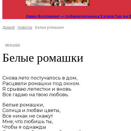
Деми Воллеринг — победительница 5 этапа Тур де 
Домой
Новости
Белые ромашки
09.10.2025
Белые ромашки
Снова лето постучалось в дом,
Расцвели ромашки под окном.
Я срываю лепестки и вновь
Все гадаю на твою любовь.
Белые ромашки,
Солнца и любви цветы,
Все никак не скажут
Мне, что любишь ты,
Чтобы я однажды