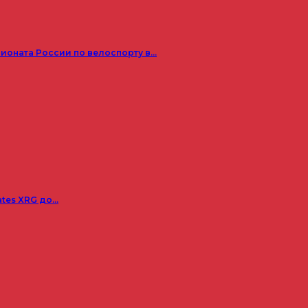
пионата России по велоспорту в…
ates XRG до…