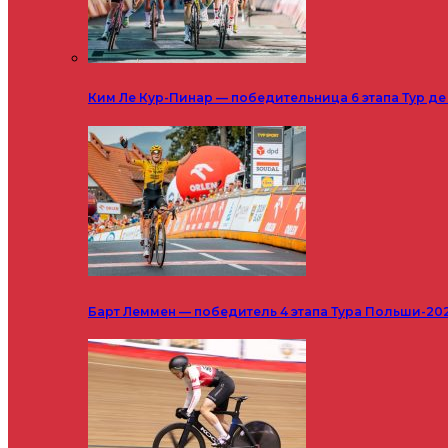
Ким Ле Кур-Пинар — победительница 6 этапа Тур д
Барт Леммен — победитель 4 этапа Тура Польши-20