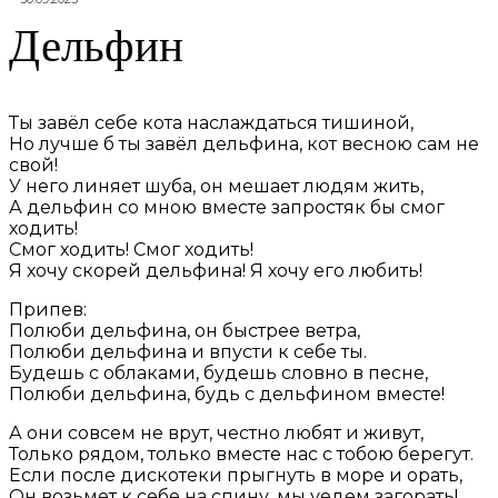
Дельфин
Ты завёл себе кота наслаждаться тишиной,
Но лучше б ты завёл дельфина, кот весною сам не
свой!
У него линяет шуба, он мешает людям жить,
А дельфин со мною вместе запростяк бы смог
ходить!
Смог ходить! Смог ходить!
Я хочу скорей дельфина! Я хочу его любить!
Припев:
Полюби дельфина, он быстрее ветра,
Полюби дельфина и впусти к себе ты.
Будешь с облаками, будешь словно в песне,
Полюби дельфина, будь с дельфином вместе!
А они совсем не врут, честно любят и живут,
Только рядом, только вместе нас с тобою берегут.
Если после дискотеки прыгнуть в море и орать,
Он возьмет к себе на спину, мы уедем загорать!