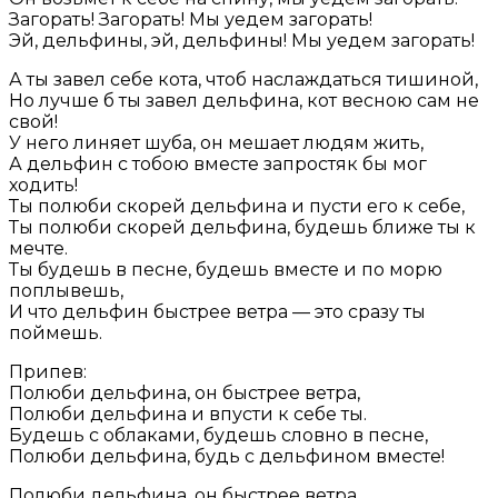
Загорать! Загорать! Мы уедем загорать!
Эй, дельфины, эй, дельфины! Мы уедем загорать!
А ты завел себе кота, чтоб наслаждаться тишиной,
Но лучше б ты завел дельфина, кот весною сам не
свой!
У него линяет шуба, он мешает людям жить,
А дельфин с тобою вместе запростяк бы мог
ходить!
Ты полюби скорей дельфина и пусти его к себе,
Ты полюби скорей дельфина, будешь ближе ты к
мечте.
Ты будешь в песне, будешь вместе и по морю
поплывешь,
И что дельфин быстрее ветра — это сразу ты
поймешь.
Припев:
Полюби дельфина, он быстрее ветра,
Полюби дельфина и впусти к себе ты.
Будешь с облаками, будешь словно в песне,
Полюби дельфина, будь с дельфином вместе!
Полюби дельфина, он быстрее ветра,