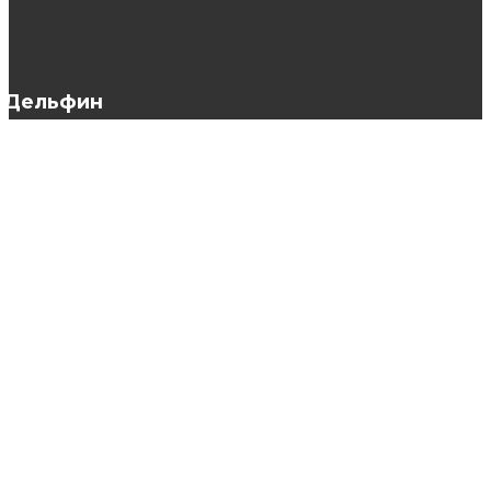
домашних условиях
Дельфин