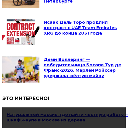
Петербурге
Исаак Дель Торо продлил
контракт с UAE Team Emirates
XRG до конца 2031 года
Деми Воллеринг —
победительница 5 этапа Тур де
Франс-2026, Марлен Ройссер
удержала жёлтую майку
ЭТО ИНТЕРЕСНО!
Натуральный массив: где найти честную работу 
шкафы-купе в Москве из дерева