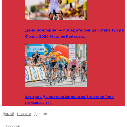
Деми Воллеринг — победительница 5 этапа Тур де
Франс-2026, Марлен Ройссер…
Хет-трик Джонатана Милана на 3-м этапе Тура
Польши-2026
Домой
Новости
Дельфин
30.09.2025