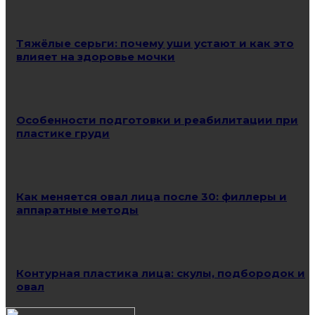
Тяжёлые серьги: почему уши устают и как это
влияет на здоровье мочки
Особенности подготовки и реабилитации при
пластике груди
Как меняется овал лица после 30: филлеры и
аппаратные методы
Контурная пластика лица: скулы, подбородок и
овал