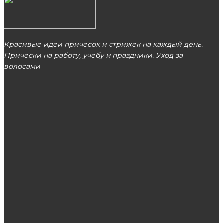
Красивые идеи причесок и стрижек на каждый день.
Прически на работу, учебу и праздники. Уход за
волосами
МОСКВА
ЭТО ПОПУЛЯРНО
Преимущества перманентного макияжа для
женской красоты
Лучшие корейские кремы для лица 2020