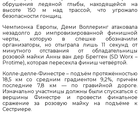
обрушения ледяной глыбы, находящейся на
высоте 150 м над трассой, что угрожало
безопасности гонщиц.
Чемпионка Европы, Деми Воллеринг атаковала
незадолго до импровизированной финишной
черты, которую в спешке обозначили
организаторы, но отыграла лишь 11 секунд от
минутного отставания от обладательницы
розовой майки Анны ван дер Брегген (SD Worx –
Protime), которая пересекла финиш четвёртой.
Колле-делле-Финестре – подъём протяжённостью
18,5 км со средним градиентом 9,2%, причём
последние 7,8 км — по гравийной дороге.
Изначально участницы должны были спускаться с
вершины Финестре и провести финальное
сражение за розовую майку на подъёме к
Сестриере.