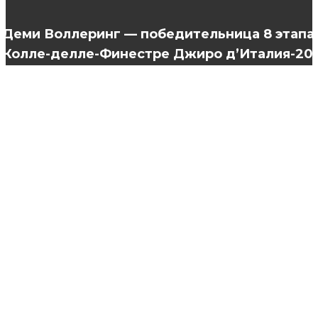
это влияет на здоровье мочки
Деми Воллеринг — победительница 8 этапа
Колле-делле-Финестре Джиро д’Италия-20