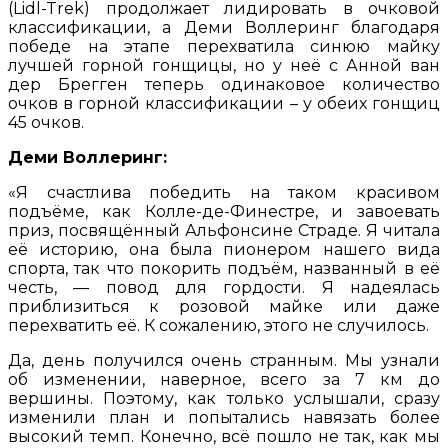
(Lidl-Trek) продолжает лидировать в очковой
классификации, а Деми Воллеринг благодаря
победе на этапе перехватила синюю майку
лучшей горной гонщицы, но у неё с Анной ван
дер Брегген теперь одинаковое количество
очков в горной классификации – у обеих гонщиц
45 очков.
Деми Воллеринг:
«Я счастлива победить на таком красивом
подъёме, как Колле-де-Финестре, и завоевать
приз, посвящённый Альфонсине Страде. Я читала
её историю, она была пионером нашего вида
спорта, так что покорить подъём, названный в её
честь, — повод для гордости. Я надеялась
приблизиться к розовой майке или даже
перехватить её. К сожалению, этого не случилось.
Да, день получился очень странным. Мы узнали
об изменении, наверное, всего за 7 км до
вершины. Поэтому, как только услышали, сразу
изменили план и попытались навязать более
высокий темп. Конечно, всё пошло не так, как мы