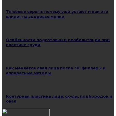
Тяжёлые серьги: почему уши устают и как это
влияет на здоровье мочки
Особенности подготовки и реабилитации при
пластике груди
Как меняется овал лица после 30: филлеры и
аппаратные методы
Контурная пластика лица: скулы, подбородок и
овал