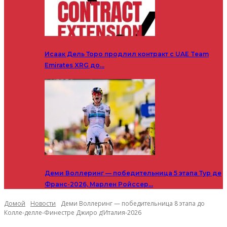
Исаак Дель Торо продлил контракт с UAE Team
Emirates XRG до…
Деми Воллеринг — победительница 5 этапа Тур де
Франс-2026, Марлен Ройссер…
Домой
Новости
Деми Воллеринг — победительница 8 этапа до
Колле-делле-Финестре Джиро д’Италия-2026