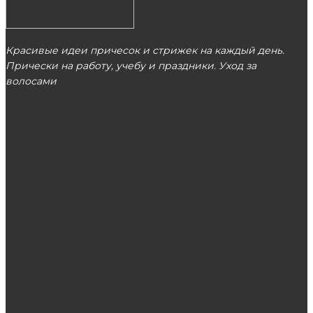
Красивые идеи причесок и стрижек на каждый день.
Прически на работу, учебу и праздники. Уход за
волосами
МОСКВА
ЭТО ПОПУЛЯРНО
Маска Жидкий перец — натуральный
стимулятор роста волос, который поможет
вернуть красоту
Окрашивание Шатуш — фото до и после