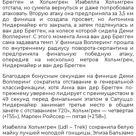
Брегген и Хольмгрен. Изабелла Хольмгрен
отстала, но сумела вернуться и даже попробовала
атаковать. Вторую атаку она предприняла за 3,5 км
до финиша и создала просвет, но Антонина
Нидермайер его закрыла, а затем подтянулась и
ван дер Брегген, на колесе которой сидела Деми
Воллеринг. С этого момента Анна ван дер Брегген
сама задавала темп. У финиша Воллеринг прошла
по внутреннему радиусу поворота-серпантина и
предприняла финальную победную атаку,
опередив на несколько метров Хольмгрен,
Нидермайер и ван дер Брегген.
Благодаря бонусным секундам на финише Деми
Воллеринг сократила отставание в генеральной
классификации, хотя Анна ван дер Брегген по-
прежнему уверенно лидирует с преимуществом в
49 секунд перед финальным этапом в Салуццо.
Нидермайер занимает третье место в общем
зачёте с отставанием 1’20», Хольмгрен — четвёртая
(+1’55»), Марлен Ройссер — пятая (+2’58»).
Изабелла Хольмгрен (Lidl – Trek) сохранила белую
майку лучшей молодой гонщицы, Элиза Бальзамо