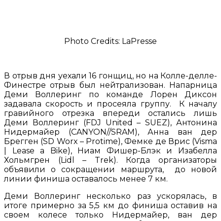
Photo Credits: LaPresse
В отрыв дня уехали 16 гонщиц, но на Колле-делле-
Финестре отрыв был нейтрализован. Напарница
Деми Воллеринг по команде Лорен Диксон
задавала скорость и просеяла группу. К началу
гравийного отрезка впереди остались лишь
Деми Воллеринг (FDJ United – SUEZ), Антонина
Нидермайер (CANYON//SRAM), Анна ван дер
Брегген (SD Worx – Protime), Фемке де Врис (Visma
| Lease a Bike), Ниам Фишер-Блэк и Изабелла
Хольмгрен (Lidl – Trek). Когда организаторы
объявили о сокращении маршрута, до новой
линии финиша оставалось менее 7 км.
Деми Воллеринг несколько раз ускорялась, в
итоге примерно за 5,5 км до финиша оставив на
своем колесе только Нидермайер, ван дер