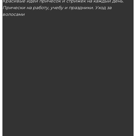
Красивые идеи причесок и стрижек на каждый день.
Прически на работу, учебу и праздники. Уход за
волосами
МОСКВА
ЭТО ПОПУЛЯРНО
Оправа для очков: важный выбор
Правильная расческа — залог здоровья
волос
Советы по уходу за волосами из Грузии