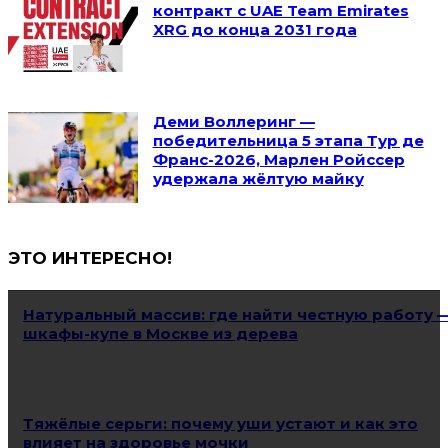
контракт с UAE Team Emirates
XRG до конца 2031 года
Деми Воллеринг —
победительница 5 этапа Тур де
Франс-2026, Марлен Ройссер
удержала жёлтую майку
ЭТО ИНТЕРЕСНО!
Натуральный массив: где найти честную работу 
шкафы-купе в Москве из дерева
Тяжёлые серьги: почему уши устают и как это
влияет на здоровье мочки