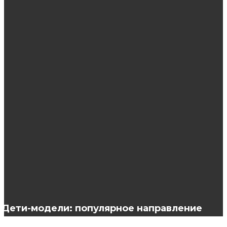
ЭТО ИНТЕРЕСНО
Как заказать продукцию Орифлейм?
Как сделать шишку на голове из волос?
Какие слоты имеют наилучшую статистику
выплат?
Дети-модели: популярное направление