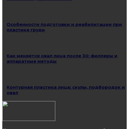
Особенности подготовки и реабилитации при
пластике груди
Как меняется овал лица после 30: филлеры и
аппаратные методы
Контурная пластика лица: скулы, подбородок и
овал