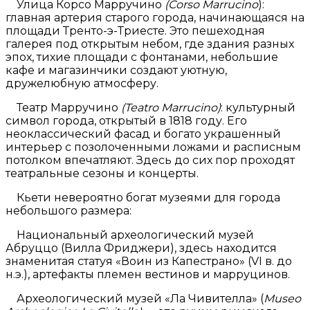
Улица Корсо Марручино
(Corso Marrucino
):
главная артерия старого города, начинающаяся на
площади Тренто-э-Триесте. Это пешеходная
галерея под открытым небом, где здания разных
эпох, тихие площади с фонтанами, небольшие
кафе и магазинчики создают уютную,
дружелюбную атмосферу.
Театр Марручино
(Teatro Marrucino)
: культурный
символ города, открытый в 1818 году. Его
неоклассический фасад и богато украшенный
интерьер с позолоченными ложами и расписным
потолком впечатляют. Здесь до сих пор проходят
театральные сезоны и концерты.
Кьети невероятно богат музеями для города
небольшого размера:
Национальный археологический музей
Абруццо (Вилла Фриджери), здесь находится
знаменитая статуя «Воин из Капестрано» (VI в. до
н.э.), артефакты племен вестинов и марруцинов.
Археологический музей «Ла Чивителла» (
Museo