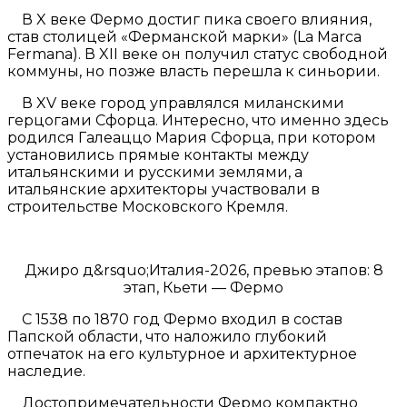
В X веке Фермо достиг пика своего влияния,
став столицей «Ферманской марки» (La Marca
Fermana). В XII веке он получил статус свободной
коммуны, но позже власть перешла к синьории.
В XV веке город управлялся миланскими
герцогами Сфорца. Интересно, что именно здесь
родился Галеаццо Мария Сфорца, при котором
установились прямые контакты между
итальянскими и русскими землями, а
итальянские архитекторы участвовали в
строительстве Московского Кремля.
Джиро д&rsquo;Италия-2026, превью этапов: 8
этап, Кьети — Фермо
С 1538 по 1870 год Фермо входил в состав
Папской области, что наложило глубокий
отпечаток на его культурное и архитектурное
наследие.
Достопримечательности Фермо компактно