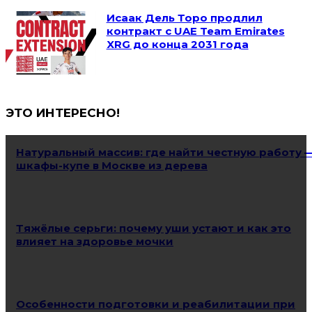
Исаак Дель Торо продлил
контракт с UAE Team Emirates
XRG до конца 2031 года
ЭТО ИНТЕРЕСНО!
Натуральный массив: где найти честную работу 
шкафы-купе в Москве из дерева
Тяжёлые серьги: почему уши устают и как это
влияет на здоровье мочки
Особенности подготовки и реабилитации при