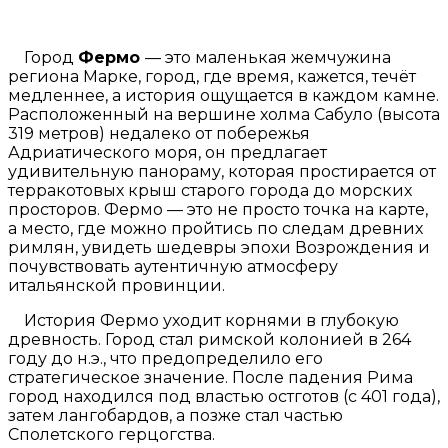
Город
Фермо
— это маленькая жемчужина
региона Марке, город, где время, кажется, течёт
медленнее, а история ощущается в каждом камне.
Расположенный на вершине холма Сабуло (высота
319 метров) недалеко от побережья
Адриатического моря, он предлагает
удивительную панораму, которая простирается от
терракотовых крыш старого города до морских
просторов. Фермо — это не просто точка на карте,
а место, где можно пройтись по следам древних
римлян, увидеть шедевры эпохи Возрождения и
почувствовать аутентичную атмосферу
итальянской провинции.
История Фермо уходит корнями в глубокую
древность. Город стал римской колонией в 264
году до н.э., что предопределило его
стратегическое значение. После падения Рима
город находился под властью остготов (с 401 года),
затем лангобардов, а позже стал частью
Сполетского герцогства.