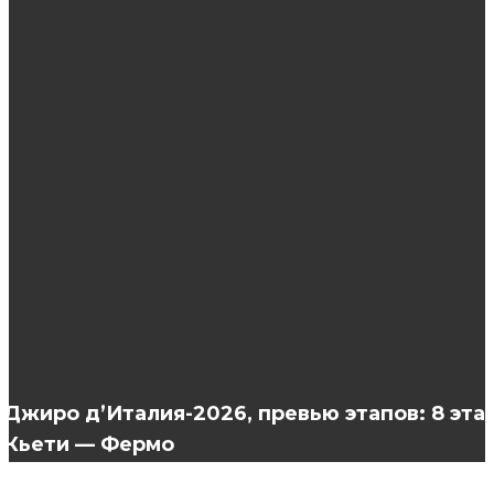
ЭТО ИНТЕРЕСНО
Что нужно знать о наращивании ресниц?
Необходимые препараты для
биоревитализации
Аренда теплохода недорого- это реально
Джиро д’Италия-2026, превью этапов: 8 этап
Кьети — Фермо