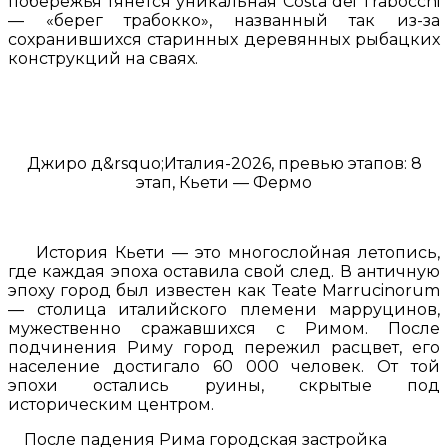
побережья тянется уникальная Costa dei Trabocchi
— «берег трабокко», названный так из-за
сохранившихся старинных деревянных рыбацких
конструкций на сваях.
Джиро д&rsquo;Италия-2026, превью этапов: 8
этап, Кьети — Фермо
История Кьети — это многослойная летопись,
где каждая эпоха оставила свой след. В античную
эпоху город был известен как Teate Marrucinorum
— столица италийского племени марруцинов,
мужественно сражавшихся с Римом. После
подчинения Риму город пережил расцвет, его
население достигало 60 000 человек. От той
эпохи остались руины, скрытые под
историческим центром.
После падения Рима городская застройка