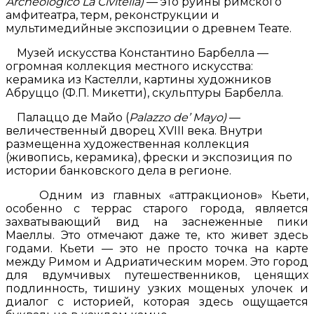
Archeologico La Civitella)
— это руины римского
амфитеатра, терм, реконструкции и
мультимедийные экспозиции о древнем Теате.
Музей искусства Константино Барбелла —
огромная коллекция местного искусства:
керамика из Кастелли, картины художников
Абруццо (Ф.П. Микетти), скульптуры Барбелла.
Палаццо де Майо (
Palazzo de’ Mayo)
—
величественный дворец XVIII века. Внутри
размещенна художественная коллекция
(живопись, керамика), фрески и экспозиция по
истории банковского дела в регионе.
Одним из главных «аттракционов» Кьети,
особенно с террас старого города, является
захватывающий вид на заснеженные пики
Маеллы. Это отмечают даже те, кто живет здесь
годами. Кьети — это не просто точка на карте
между Римом и Адриатическим морем. Это город
для вдумчивых путешественников, ценящих
подлинность, тишину узких мощеных улочек и
диалог с историей, которая здесь ощущается