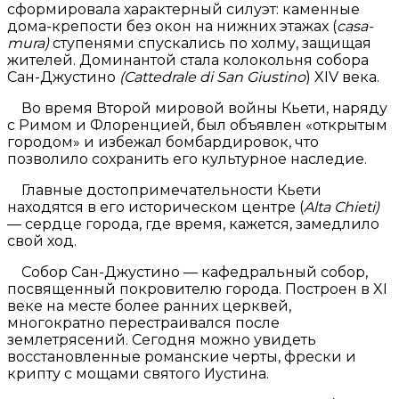
сформировала характерный силуэт: каменные
дома-крепости без окон на нижних этажах (
casa-
mura)
ступенями спускались по холму, защищая
жителей. Доминантой стала колокольня собора
Сан-Джустино
(Cattedrale di San Giustino
) XIV века.
Во время Второй мировой войны Кьети, наряду
с Римом и Флоренцией, был объявлен «открытым
городом» и избежал бомбардировок, что
позволило сохранить его культурное наследие.
Главные достопримечательности Кьети
находятся в его историческом центре (
Alta Chieti)
— сердце города, где время, кажется, замедлило
свой ход.
Собор Сан-Джустино — кафедральный собор,
посвященный покровителю города. Построен в XI
веке на месте более ранних церквей,
многократно перестраивался после
землетрясений. Сегодня можно увидеть
восстановленные романские черты, фрески и
крипту с мощами святого Иустина.