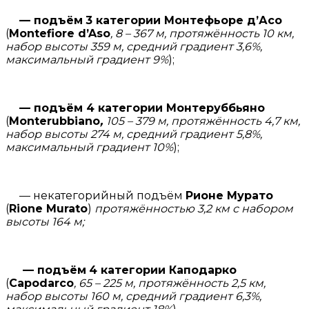
— подъём
3 категории Монтефь
оре д’Асо
(
Montefiore d’Aso
, 8
– 367 м, протяжённость 10 км,
набор высоты 359 м, средний градиент 3,6%,
максимальный градиент 9%
);
— подъём 4 категории Монтеруббьяно
(
Monterubbiano
,
105
– 379 м, протяжённость 4,7 км,
набор высоты 274 м, средний градиент 5,8%,
максимальный градиент 10%
);
— некатегорийный подъём
Рионе Мурато
(
Rione Murato
)
протяжённостью 3,2 км с набором
высоты 164 м;
— подъём
4 категории Каподарко
(
Capodarco
, 65
– 225 м, протяжённость 2,5 км,
набор высоты 160 м, средний градиент 6,3%,