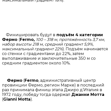
максимальный градиент 18%
).
Финишировать будут в
подъём 4 категории
Фермо
(
Fermo
,
100
– 318 м, протяжённость 3,7 км,
набор высоты 218 м, средний градиент 5,9%,
максимальный градиент 22%
). Подъём начинается
со стенки с градиентами до 22%, затем
выполаживание и заключительные 350 м со
средним градиентом около 10%.
Фермо
(
Fermo
, административный центр
провинции Фермо, регион Марке) в последний
раз принимала финиш этапа Джиро д’Италия в
1972 году, победу тогда одержал
Джанни Мотта
(
Gianni Motta
).