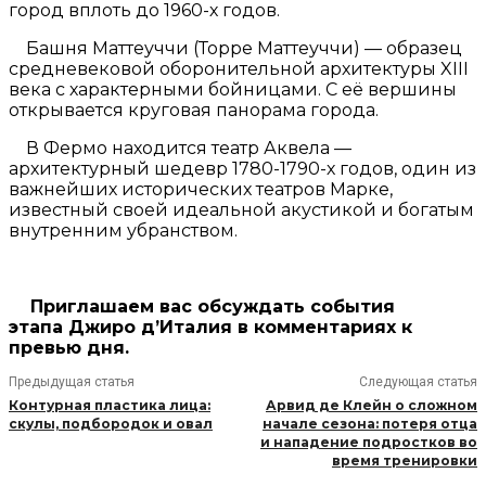
город вплоть до 1960-х годов.
Башня Маттеуччи (Торре Маттеуччи) — образец
средневековой оборонительной архитектуры XIII
века с характерными бойницами. С её вершины
открывается круговая панорама города.
В Фермо находится театр Аквела —
архитектурный шедевр 1780-1790-х годов, один из
важнейших исторических театров Марке,
известный своей идеальной акустикой и богатым
внутренним убранством.
Приглашаем вас обсуждать события
этапа Джиро д’Италия в комментариях к
превью дня.
Предыдущая статья
Следующая статья
Контурная пластика лица:
Арвид де Клейн о сложном
скулы, подбородок и овал
начале сезона: потеря отца
и нападение подростков во
время тренировки