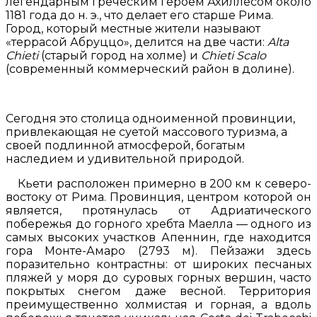
легендарным греческим героем Ахиллесом около
1181 года до н. э., что делает его старше Рима.
Город, который местные жители называют
«террасой Абруццо», делится на две части:
Alta
Chieti
(старый город на холме) и
Chieti Scalo
(современный коммерческий район в долине).
Сегодня это столица одноименной провинции,
привлекающая не суетой массового туризма, а
своей подлинной атмосферой, богатым
наследием и удивительной природой.
Кьети расположен примерно в 200 км к северо-
востоку от Рима. Провинция, центром которой он
является, протянулась от Адриатического
побережья до горного хребта Маелла — одного из
самых высоких участков Апеннин, где находится
гора Монте-Амаро (2793 м). Пейзажи здесь
поразительно контрастны: от широких песчаных
пляжей у моря до суровых горных вершин, часто
покрытых снегом даже весной. Территория
преимущественно холмистая и горная, а вдоль