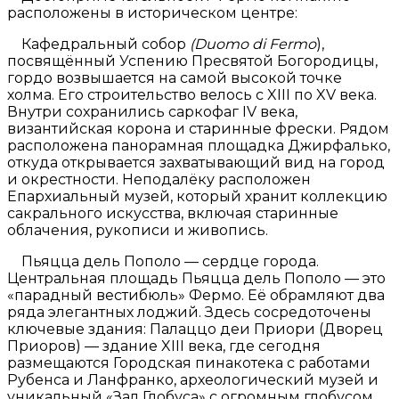
расположены в историческом центре:
Кафедральный собор
(Duomo di Fermo
),
посвящённый Успению Пресвятой Богородицы,
гордо возвышается на самой высокой точке
холма. Его строительство велось с XIII по XV века.
Внутри сохранились саркофаг IV века,
византийская корона и старинные фрески. Рядом
расположена панорамная площадка Джирфалько,
откуда открывается захватывающий вид на город
и окрестности. Неподалёку расположен
Епархиальный музей, который хранит коллекцию
сакрального искусства, включая старинные
облачения, рукописи и живопись.
Пьяцца дель Пополо — сердце города.
Центральная площадь Пьяцца дель Пополо — это
«парадный вестибюль» Фермо. Её обрамляют два
ряда элегантных лоджий. Здесь сосредоточены
ключевые здания: Палаццо деи Приори (Дворец
Приоров) — здание XIII века, где сегодня
размещаются Городская пинакотека с работами
Рубенса и Ланфранко, археологический музей и
уникальный «Зал Глобуса» с огромным глобусом