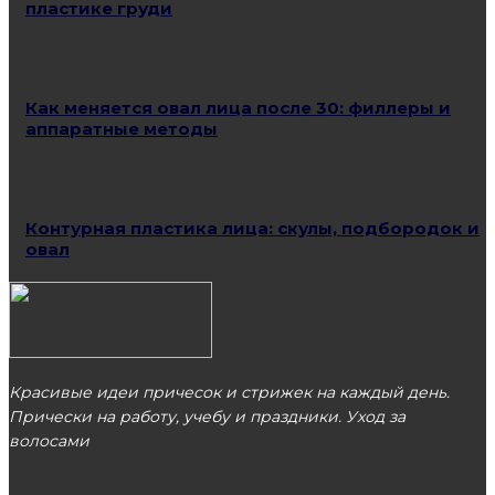
пластике груди
Как меняется овал лица после 30: филлеры и
аппаратные методы
Контурная пластика лица: скулы, подбородок и
овал
Красивые идеи причесок и стрижек на каждый день.
Прически на работу, учебу и праздники. Уход за
волосами