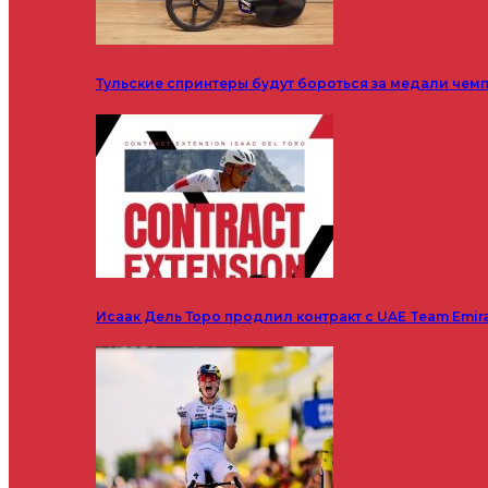
Тульские спринтеры будут бороться за медали чем
Исаак Дель Торо продлил контракт с UAE Team Emir