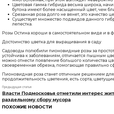
Цветовая гамма гибрида весьма широка, начин
бутона имеют более насыщенный цвет, чем бли
Срезанная роза долго не вянет, это качество 
Существует множество подвидов данного гибри
лепестка.
Розы Остина хороши в самостоятельном виде и в ф
Достоинство цветка для выращивания в саду
Садоводы полюбили пионовидные розы за простоту
устойчива к заболеваниям, отличается пышным ц
можно отнести появление большого количества цве
своевременная обрезка, помогающая правильно сф
Пионовидная роза станет отличным решением для
продолжительность цветения, есть сорта, цветущие 
Предыдущая статья
Власти Подмосковья отметили интерес жит
раздельному сбору мусора
ПОХОЖИЕ НОВОСТИ