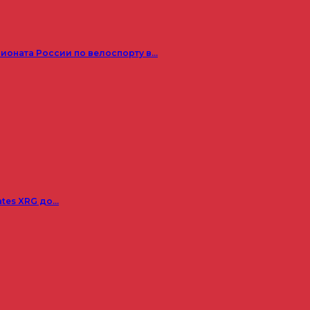
пионата России по велоспорту в…
ates XRG до…