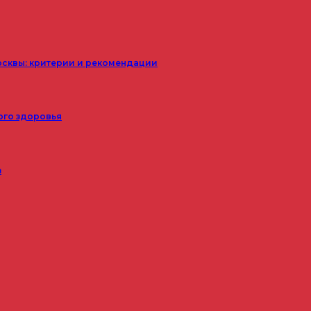
осквы: критерии и рекомендации
ого здоровья
з