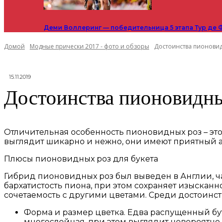
Деми Воллеринг — победительница 5 этапа Тур де 
Домой
Модные прически 2017 - фото и обзоры
Достоинства пионови
15.11.2019
Достоинства пионовидн
Отличительная особенность пионовидных роз – эт
выглядит шикарно и нежно, они имеют приятный ар
Плюсы пионовидных роз для букета
Гибрид пионовидных роз был выведен в Англии, ча
бархатистость пиона, при этом сохраняет изыскан
сочетаемость с другими цветами. Среди достоинс
Форма и размер цветка. Едва распущенный бу
многослойная, при этом выглядит невероятно