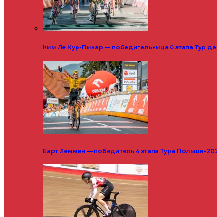
Ким Ле Кур-Пинар — победительница 6 этапа Тур д
Барт Леммен — победитель 4 этапа Тура Польши-20