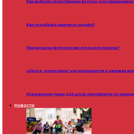
Как выбрать качественные волосы для наращивани
Как подобрать прическу онлайн?
Прическа на фотосессию: пучок или локоны?
uXprice- мониторинг цен конкурентов и ценовая ан
Итальянские ткани для штор: приобрести по низки
Новости