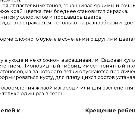
ая от пастельных тонов, заканчивая яркими и сочн
же край цветка, тем бледнее становится окраска.
ценится у флористов и продавцов цветов.
да, это отражается не только на разнообразии цвет
орме сложного букета в сочетании с другими цветам
 в уходе и не сложном выращивании. Садовая культ
ветением. Пионовидный гибрид имеет приятный и х
тоносов, из-за которого ветки опускаются практиче
ормироваться кусту, для плетущихся сортов устана
 оформления живой изгороди или для озеленения б
только один раз в сезон.
елей к
Крещение ребен