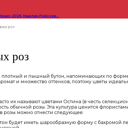
Франс-2026, Марлен Ройссер…
дных роз
ых роз
о плотный и пышный бутон, напоминающих по форме
омат и множество оттенков, поэтому цветы идеальн
сто их называют цветами Остина (в честь селекцион
ность обычной розы. Эта культура ценится флорист
тв розы можно отнести следующее:
тон будет иметь шарообразную форму с бахромой ле
 нежной.