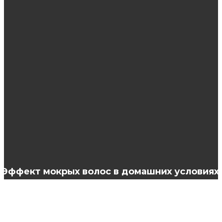
Рассылка в WhatsApp: правила и
инструменты
Решебники по русскому языку для 5 класс
Ладыженская, Баранов
VMOS: особенности приложения
Эффект мокрых волос в домашних условиях