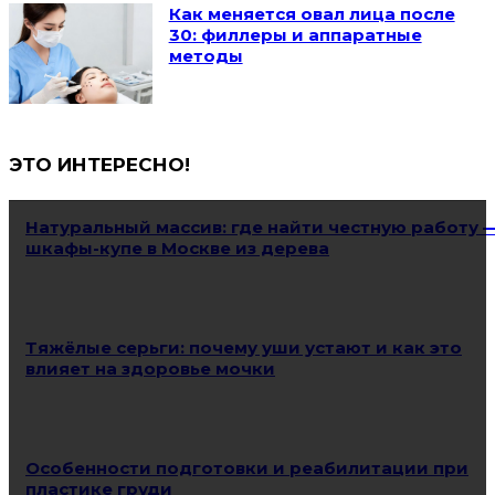
Как меняется овал лица после
30: филлеры и аппаратные
методы
ЭТО ИНТЕРЕСНО!
Натуральный массив: где найти честную работу 
шкафы-купе в Москве из дерева
Тяжёлые серьги: почему уши устают и как это
влияет на здоровье мочки
Особенности подготовки и реабилитации при
пластике груди