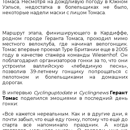
Томаса. Несмотря на дождливую погоду в Южном
Уэльсе, недостатка в болельщиках не было,
некоторые надели маски с лицом Томаса.
Маршрут этапа, финиширующего в Кардиффе,
родном городе Геранта Томаса, проходил мимо
местного велоклуба, где начинал велогонщик.
Томас впервые проехал Туре Британии еще в 2005
году в качестве стажёра команды Wiesenhof. Он
поблагодарил организаторов гонки за то, что они
устроили валлийскую «лебединую песнь»,
позволив 39-летнему гонщику попрощаться с
пелотоном и болельщиками на домашних
дорогах.
В интервью
Cyclinguptodate
и
Cyclingnews
Герант
Томас
поделился эмоциями в последний день
гонки:
«Всё кажется нереальным. Как и в другие дни, я
почти забыл, что ещё еду гонку, потому что ещё до
старта всё напоминало праздник. А когда