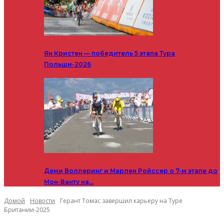
Ян Кристен — победитель 5 этапа Тура
Польши-2026
Деми Воллеринг и Марлен Ройссер о 7-м этапе до
Мон-Ванту на…
Домой
Новости
Герант Томас завершил карьеру на Туре
Британии-2025