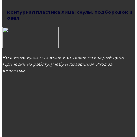
Контурная пластика лица: скулы, подбородок и
овал
Красивые идеи причесок и стрижек на каждый день.
Прически на работу, учебу и праздники. Уход за
волосами
МОСКВА
ЭТО ПОПУЛЯРНО
Причины популярности кастомных