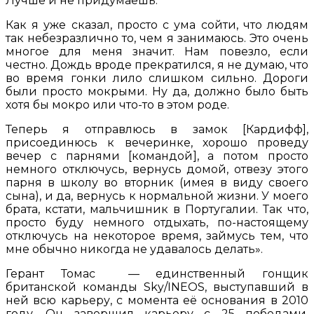
Лучше и не придумаешь.
Как я уже сказал, просто с ума сойти, что людям
так небезразлично то, чем я занимаюсь. Это очень
многое для меня значит. Нам повезло, если
честно. Дождь вроде прекратился, я не думаю, что
во время гонки лило слишком сильно. Дороги
были просто мокрыми. Ну да, должно было быть
хотя бы мокро или что-то в этом роде.
Теперь я отправлюсь в замок [Кардифф],
присоединюсь к вечеринке, хорошо проведу
вечер с парнями [командой], а потом просто
немного отключусь, вернусь домой, отвезу этого
парня в школу во вторник (имея в виду своего
сына), и да, вернусь к нормальной жизни. У моего
брата, кстати, мальчишник в Португалии. Так что,
просто буду немного отдыхать, по-настоящему
отключусь на некоторое время, займусь тем, что
мне обычно никогда не удавалось делать».
Герант Томас — единственный гонщик
британской команды Sky/INEOS, выступавший в
ней всю карьеру, с момента её основания в 2010
году. Он завершил карьеру с 25 победами,