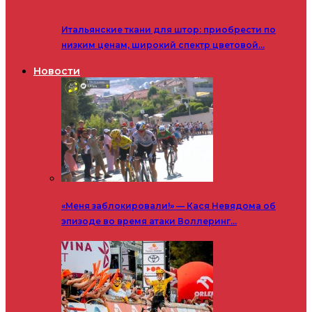
Итальянские ткани для штор: приобрести по
низким ценам, широкий спектр цветовой…
Новости
«Меня заблокировали!» — Кася Невядома об
эпизоде во время атаки Воллеринг…