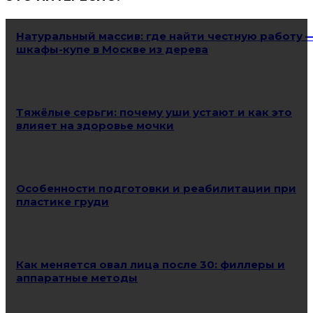
Натуральный массив: где найти честную работу 
шкафы-купе в Москве из дерева
Тяжёлые серьги: почему уши устают и как это
влияет на здоровье мочки
Особенности подготовки и реабилитации при
пластике груди
Как меняется овал лица после 30: филлеры и
аппаратные методы