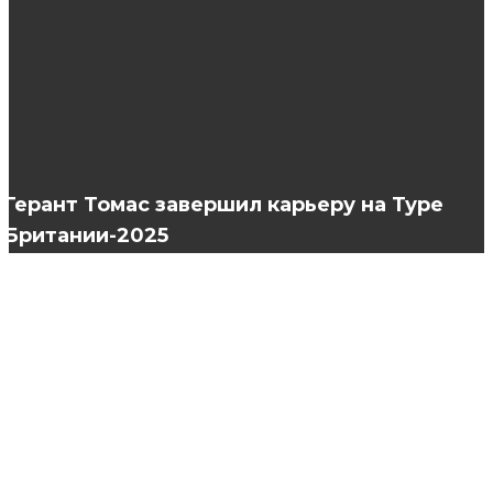
Важность ежедневного использования
увлажняющего крема для лица
Женские халаты: больше чем просто
домашняя одежда
Герант Томас завершил карьеру на Туре
Британии-2025