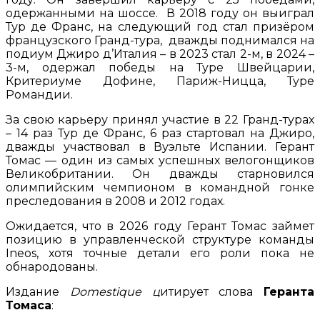
одержанными на шоссе. В 2018 году он выиграл
Тур де Франс, на следующий год стал призёром
французского Гранд-тура, дважды поднимался на
подиум Джиро д’Италия – в 2023 стал 2-м, в 2024 –
3-м, одержал победы на Туре Швейцарии,
Критериуме Дофине, Париж-Ницца, Туре
Романдии.
За свою карьеру принял участие в 22 Гранд-турах
– 14 раз Тур де Франс, 6 раз стартовал на Джиро,
дважды участвовал в Вуэльте Испании. Герант
Томас — один из самых успешных велогонщиков
Великобритании. Он дважды старновился
олимпийским чемпионом в командной гонке
преследования в 2008 и 2012 годах.
Ожидается, что в 2026 году Герант Томас займет
позицию в управленческой структуре команды
Ineos, хотя точные детали его роли пока не
обнародованы.
Издание
Domestique ц
итирует слова
Геранта
Томаса
: