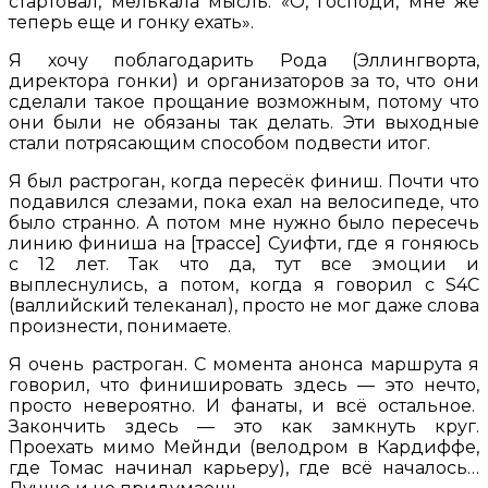
стартовал, мелькала мысль: «О, господи, мне же
теперь еще и гонку ехать».
Я хочу поблагодарить Рода (Эллингворта,
директора гонки) и организаторов за то, что они
сделали такое прощание возможным, потому что
они были не обязаны так делать. Эти выходные
стали потрясающим способом подвести итог.
Я был растроган, когда пересёк финиш. Почти что
подавился слезами, пока ехал на велосипеде, что
было странно. А потом мне нужно было пересечь
линию финиша на [трассе] Суифти, где я гоняюсь
с 12 лет. Так что да, тут все эмоции и
выплеснулись, а потом, когда я говорил с S4C
(валлийский телеканал), просто не мог даже слова
произнести, понимаете.
Я очень растроган. С момента анонса маршрута я
говорил, что финишировать здесь — это нечто,
просто невероятно. И фанаты, и всё остальное.
Закончить здесь — это как замкнуть круг.
Проехать мимо Мейнди (велодром в Кардиффе,
где Томас начинал карьеру), где всё началось…