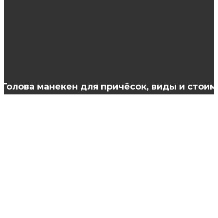
женской одежды?
Основы парикмахерского искусства
Голова манекен для причёсок, виды и стоим