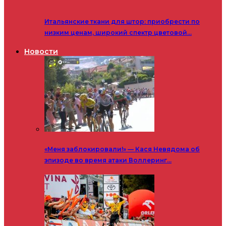
Итальянские ткани для штор: приобрести по
низким ценам, широкий спектр цветовой…
Новости
«Меня заблокировали!» — Кася Невядома об
эпизоде во время атаки Воллеринг…