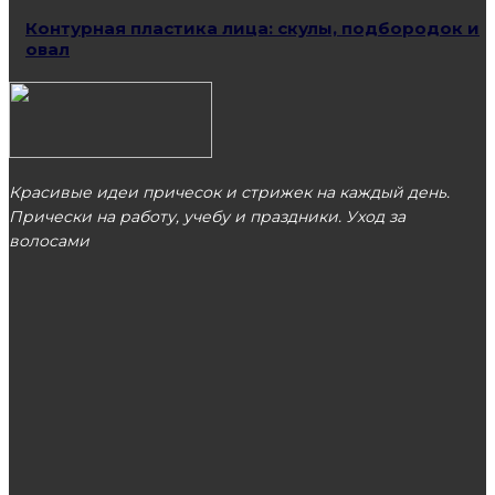
Контурная пластика лица: скулы, подбородок и
овал
Красивые идеи причесок и стрижек на каждый день.
Прически на работу, учебу и праздники. Уход за
волосами
МОСКВА
ЭТО ПОПУЛЯРНО
Корейская косметика: польза