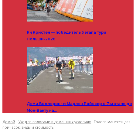
Ян Кристен — победитель 5 этапа Тура
Польши-2026
Деми Воллеринг и Марлен Ройссер о 7-м этапе до
Мон-Ванту на…
Домой
Уход за волосами в домашних условиях
Голова манекен для
причёсок, виды и стоимость