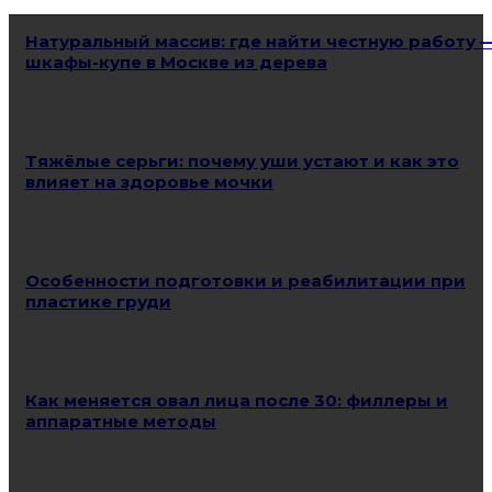
Натуральный массив: где найти честную работу 
шкафы-купе в Москве из дерева
Тяжёлые серьги: почему уши устают и как это
влияет на здоровье мочки
Особенности подготовки и реабилитации при
пластике груди
Как меняется овал лица после 30: филлеры и
аппаратные методы