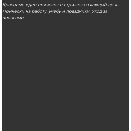
Красивые идеи причесок и стрижек на каждый день.
Прически на работу, учебу и праздники. Уход за
волосами
МОСКВА
ЭТО ПОПУЛЯРНО
Бессульфатный шампунь Spios
Как пользоваться усилителем клея для
наращивания ресниц?