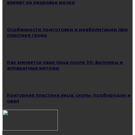
влияет на здоровье мочки
Особенности подготовки и реабилитации при
пластике груди
Как меняется овал лица после 30: филлеры и
аппаратные методы
Контурная пластика лица: скулы, подбородок и
овал