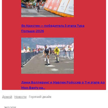
Ян Кристен — победитель 5 этапа Тура
Польши-2026
Деми Воллеринг и Марлен Ройссер о 7-м этапе до
Мон-Ванту на…
Домой
Новости
Горячий джайв
18.12.2025