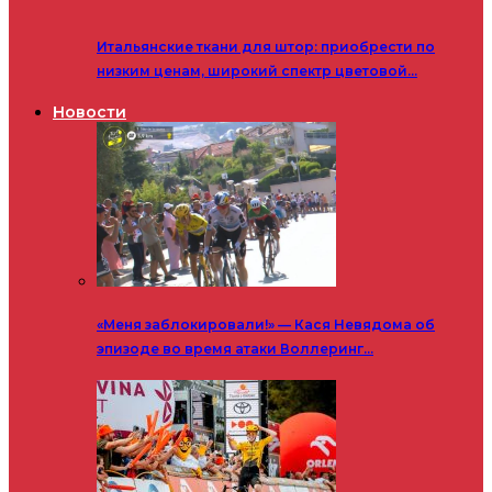
Итальянские ткани для штор: приобрести по
низким ценам, широкий спектр цветовой…
Новости
«Меня заблокировали!» — Кася Невядома об
эпизоде во время атаки Воллеринг…