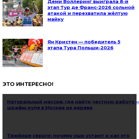
Деми Воллеринг выиграла 8-й
этап Тур де Франс-2026 сольной
атакой и перехватила жёлтую
майку
Ян Кристен — победитель 5
этапа Тура Польши-2026
ЭТО ИНТЕРЕСНО!
Натуральный массив: где найти честную работу 
шкафы-купе в Москве из дерева
Тяжёлые серьги: почему уши устают и как это