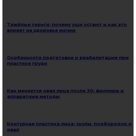
Тяжёлые серьги: почему уши устают и как это
влияет на здоровье мочки
Особенности подготовки и реабилитации при
пластике груди
Как меняется овал лица после 30: филлеры и
аппаратные методы
Контурная пластика лица: скулы, подбородок и
овал