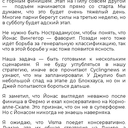
с горным финишем. Этап на Пилу совсем другой
— подъём начинается прямо со старта. Мы
думаем, что это будет очень тяжёлый день.
Многие парни берегут силы на третью неделю, но
в субботу будет адский этап.
Не нужно быть Нострадамусом, чтобы понять, что
Йонас Вингегор — фаворит. Позади него тоже
идёт борьба за генеральную классификацию, так
что в этой борьбе у нас тоже появится ясность.
Наша задача — быть готовыми к нескольким
сценариям. Я не буду углубляться в нашу
стратегию, иначе все прочитают Cyclingnews и
узнают, что мы запланировали. У Джулио был
небольшой спад на этапе до Блокхауса, но он и
Джей попытаются бороться дальше.
Я заметил, что Йонас выглядел неважно после
финиша в Фермо и ехал консервативно на Корно-
алле-Скале. Это признак, что он не в суперформе.
Но с Йонасом никогда не знаешь наверняка.
Я ожидаю, что Visma поедет консервативно.
Думаю, это их общая стратегия на Джиро, а