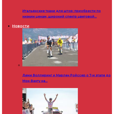
Итальянские ткани для штор: приобрести по
низким ценам, широкий спектр цветовой…
Новости
Деми Воллеринг и Марлен Ройссер о 7-м этапе до
Мон-Ванту на…