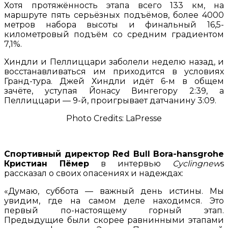
Хотя протяжённость этапа всего 133 км, на
маршруте пять серьёзных подъёмов, более 4000
метров набора высоты и финальный 16,5-
километровый подъём со средним градиентом
7,1%.
Хиндли и Пеллиццари заболели неделю назад, и
восстанавливаться им приходится в условиях
Гранд-тура. Джей Хиндли идёт 6-м в общем
зачёте, уступая Йонасу Вингегору 2:39, а
Пеллиццари — 9-й, проигрывает датчанину 3:09.
Photo Credits: LaPresse
Спортивный директор Red Bull Bora-hansgrohe
Кристиан Пёмер
в интервью
Cyclingnew
s
рассказал о своих опасениях и надеждах:
«Думаю, суббота — важный день истины. Мы
увидим, где на самом деле находимся. Это
первый по-настоящему горный этап.
Предыдущие были скорее равнинными этапами