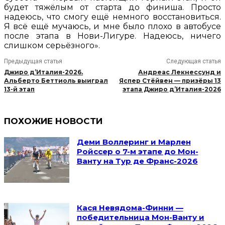
будет тяжёлым от старта до финиша. Просто
надеюсь, что смогу ещё немного восстановиться.
Я всё ещё мучаюсь, и мне было плохо в автобусе
после этапа в Нови-Лигуре. Надеюсь, ничего
слишком серьёзного».
Предыдущая статья
Следующая статья
Джиро д’Италия-2026.
Андреас Лекнессунд и
Альберто Беттиоль выиграл
Яспер Стёйвен — призёры 13
13-й этап
этапа Джиро д’Италия-2026
ПОХОЖИЕ НОВОСТИ
Деми Воллеринг и Марлен
Ройссер о 7-м этапе до Мон-
Ванту на Тур де Франс-2026
Кася Невядома-Финни —
победительница Мон-Ванту и