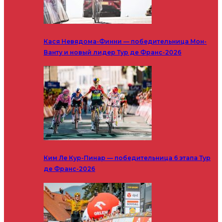
Кася Невядома-Финни — победительница Мон-
Ванту и новый лидер Тур де Франс-2026
Ким Ле Кур-Пинар — победительница 6 этапа Тур
де Франс-2026