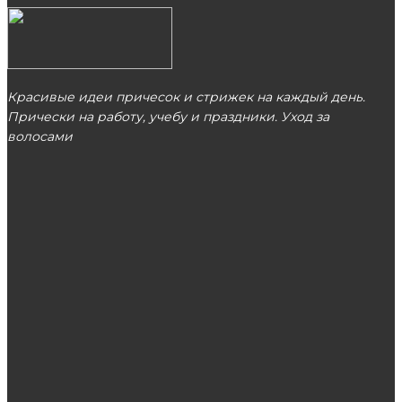
Красивые идеи причесок и стрижек на каждый день.
Прически на работу, учебу и праздники. Уход за
волосами
МОСКВА
ЭТО ПОПУЛЯРНО
Какая мебель станет надежным и
изысканным украшением вашего интерьера?