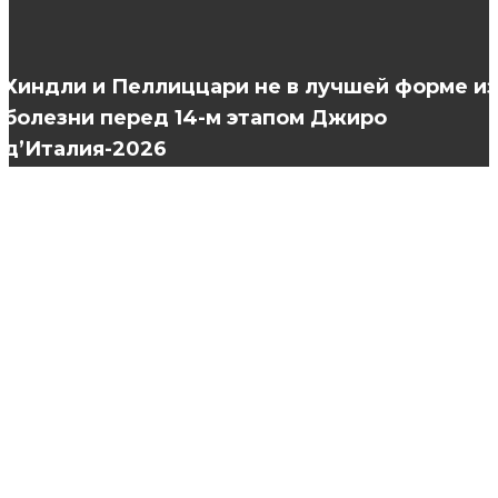
Как выбрать идеальное свадебное платье:
советы и хитрости!
Хиндли и Пеллиццари не в лучшей форме из
болезни перед 14-м этапом Джиро
д’Италия-2026