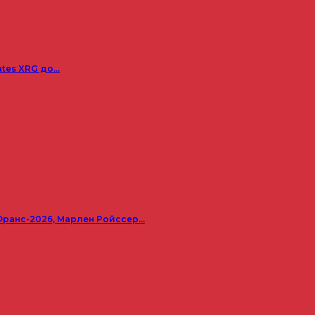
ates XRG до…
Франс-2026, Марлен Ройссер…