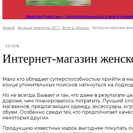
Марлен Ройссер — победительница 4 этапа и новый
Домой
Модные прически 2017 - фото и обзоры
Интернет-магазин жен
23.11.2019
Интернет-магазин женск
Мало кто обладает суперспособностью прийти в мага
конце утомительных поисков наткнуться на подхо
Но не всегда. Бывает и так, что даже в результате 
дороже, чем планировалось потратить. Лучший сп
магазинов, предлагающих одежду, аксессуары, игр
обуви. Особенно среди тех, кто предпочитает качест
некоторых других.
Продукцию известных марок выгоднее покупать онл