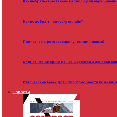
Как выбрать качественные волосы для наращивани
Как подобрать прическу онлайн?
Прическа на фотосессию: пучок или локоны?
uXprice- мониторинг цен конкурентов и ценовая ан
Итальянские ткани для штор: приобрести по низки
Новости