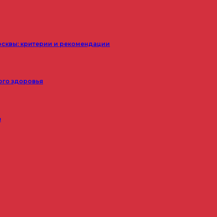
осквы: критерии и рекомендации
ого здоровья
з