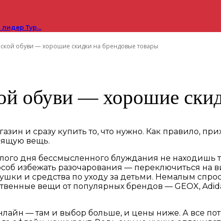
 лидер Тур…
ской обуви — хорошие скидки на брендовые товары
ой обуви — хорошие скид
зин и сразу купить то, что нужно. Как правило, пр
дящую вещь.
целого дня бессмысленного блуждания не находишь тог
особ избежать разочарования — переключиться на в
ушки и средства по уходу за детьми. Немалым спр
венные вещи от популярных брендов — GEOX, Adidas, Ni
айн — там и выбор больше, и цены ниже. А все пот