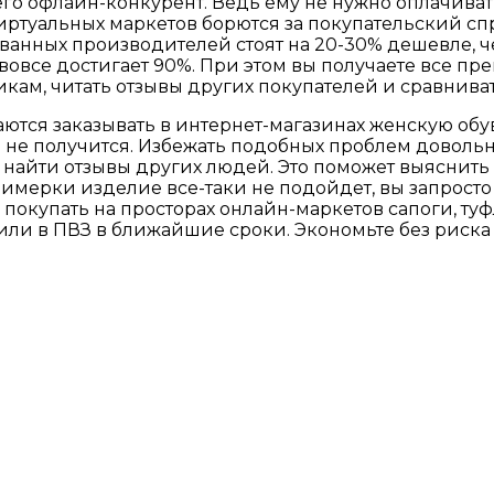
его офлайн-конкурент. Ведь ему не нужно оплачива
ртуальных маркетов борются за покупательский сп
анных производителей стоят на 20-30% дешевле, чем
овсе достигает 90%. При этом вы получаете все пр
кам, читать отзывы других покупателей и сравнива
аются заказывать в интернет-магазинах женскую обу
 не получится. Избежать подобных проблем довольн
 найти отзывы других людей. Это поможет выяснить
римерки изделие все-таки не подойдет, вы запросто
покупать на просторах онлайн-маркетов сапоги, ту
 или в ПВЗ в ближайшие сроки. Экономьте без риска 