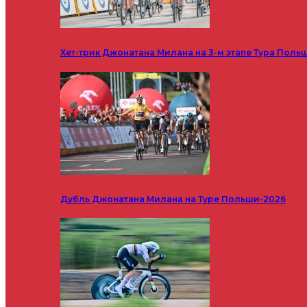
Хет-трик Джонатана Милана на 3-м этапе Тура Поль
Дубль Джонатана Милана на Туре Польши-2026