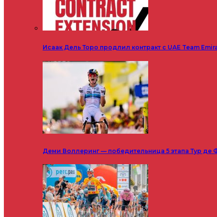
Исаак Дель Торо продлил контракт с UAE Team Emir
Деми Воллеринг — победительница 5 этапа Тур де 