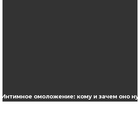
Нюансы выбора цветных контактных линз
Выбор инвертора для солнечных батарей
Сексуальная сорочка бебидолл: советы по
выбору
Интимное омоложение: кому и зачем оно н