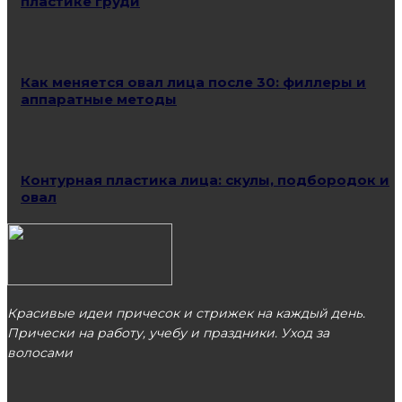
пластике груди
Как меняется овал лица после 30: филлеры и
аппаратные методы
Контурная пластика лица: скулы, подбородок и
овал
Красивые идеи причесок и стрижек на каждый день.
Прически на работу, учебу и праздники. Уход за
волосами