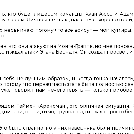
ть, кто будет лидером команды. Хуан Аюсо и Ада
ть втроем. Лично я не знаю, насколько хорошо прой
о нервничаю, потому что все вокруг — мои кумиры. Я
тно.
н, что они атакуют на Монте-Граппе, но мне понрав
со и ждал атаки Эгана Берналя. Он создал просвет, 
ал себя не лучшим образом, и когда гонка началась
 потому, что первая часть этапа была полностью р
 уже говорил, нам нечего терять — только приобрет
рядом Таймен (Аренсман), это отличная ситуация. 
удничали, но, видимо, группа сзади ехала просто беш
то было странно, но у них наверняка были причины 
м, но если ты выпадаешь, можешь потерять мног