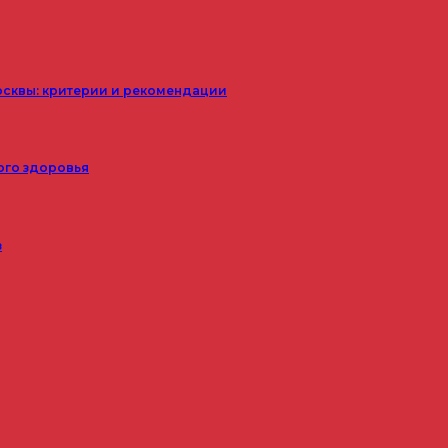
осквы: критерии и рекомендации
ого здоровья
з