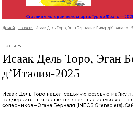
Страницы истории велоспорта: Тур де Франс — 202
Домой
Новости
Исаак Дель Торо, Эган Берналь и Ричард Карапас о 15
26.05.2025
Исаак Дель Торо, Эган Б
д’Италия-2025
Исаак Дель Торо надел седьмую розовую майку ли
подчёркивает, что ещё не знает, насколько хорош
соперников – Эгана Берналя (INEOS Grenadiers), Сай