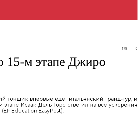
178
0
о 15-м этапе Джиро
ий гонщик впервые едет итальянский Гранд-тур, и
м этапе Исаак Дель Торо ответил на все ускорения
(EF Education EasyPost).