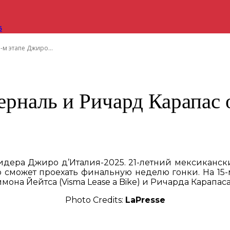
6
-м этапе Джиро...
ерналь и Ричард Карапас 
дера Джиро д’Италия-2025. 21-летний мексиканск
о сможет проехать финальную неделю гонки. На 15-
мона Йейтса (Visma Lease a Bike) и Ричарда Карапаса 
Photo Credits:
LaPresse