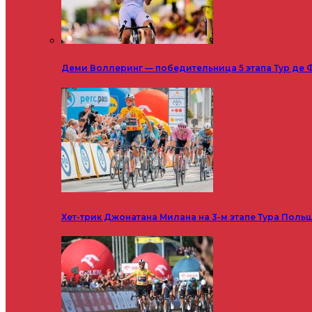
Деми Воллеринг — победительница 5 этапа Тур де 
Хет-трик Джонатана Милана на 3-м этапе Тура Поль