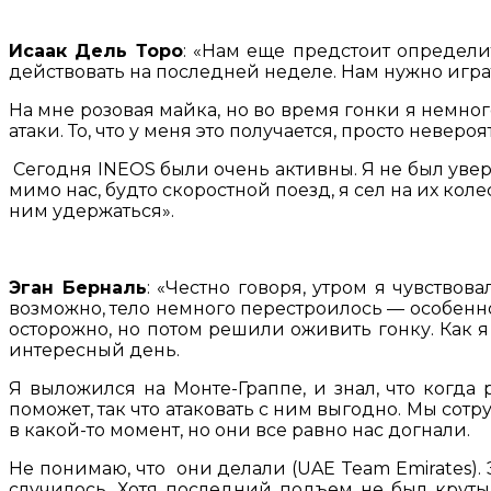
Исаак Дель Торо
: «Нам еще предстоит определи
действовать на последней неделе. Нам нужно игра
На мне розовая майка, но во время гонки я немног
атаки. То, что у меня это получается, просто невероя
Сегодня INEOS были очень активны. Я не был увере
мимо нас, будто скоростной поезд, я сел на их коле
ним удержаться».
Эган Берналь
: «Честно говоря, утром я чувствов
возможно, тело немного перестроилось — особенно
осторожно, но потом решили оживить гонку. Как я
интересный день.
Я выложился на Монте-Граппе, и знал, что когда 
поможет, так что атаковать с ним выгодно. Мы сотр
в какой-то момент, но они все равно нас догнали.
Не понимаю, что они делали (UAE Team Emirates). Э
случилось. Хотя последний подъем не был круты