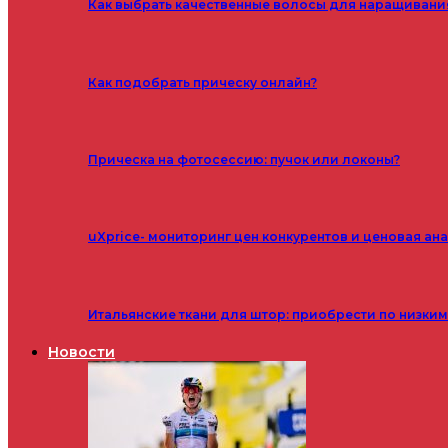
Как выбрать качественные волосы для наращивани
Как подобрать прическу онлайн?
Прическа на фотосессию: пучок или локоны?
uXprice- мониторинг цен конкурентов и ценовая ан
Итальянские ткани для штор: приобрести по низки
Новости