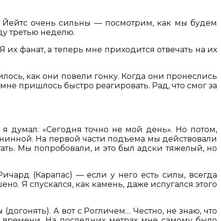
м Йейтс очень сильны — посмотрим, как мы будем
ду третью неделю.
 их фанат, а теперь мне приходится отвечать на их
илось, как они повели гонку. Когда они пронеслись
и мне пришлось быстро реагировать. Рад, что смог за
, я думал: «Сегодня точно не мой день». Но потом,
авнинной. На первой части подъема мы действовали
ать. Мы попробовали, и это был адски тяжелый, но
Ричард (Карапас) — если у него есть силы, всегда
ено. Я спускался, как камень, даже испугался этого
(догонять). А вот с Рогличем… Честно, не знаю, что
о времени. На последних метрах мне самому было