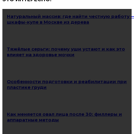
Натуральный массив: где найти честную работу 
шкафы-купе в Москве из дерева
Тяжёлые серьги: почему уши устают и как это
влияет на здоровье мочки
Особенности подготовки и реабилитации при
пластике груди
Как меняется овал лица после 30: филлеры и
аппаратные методы