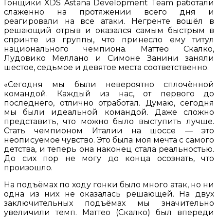
Гонщики XDS Astana Development Team работали
слаженно на протяжении всего дня и
реагировали на все атаки. Негренте вошёл в
решающий отрыв и оказался самым быстрым в
спринте из группы, что принесло ему титул
национального чемпиона. Маттео Скалко,
Лудовико Меллано и Симоне Занини заняли
шестое, седьмое и девятое места соответственно.
«Сегодня мы были невероятно сплочённой
командой. Каждый из нас, от первого до
последнего, отлично отработал. Думаю, сегодня
мы были идеальной командой. Даже сложно
представить, что можно было выступить лучше.
Стать чемпионом Италии на шоссе — это
неописуемое чувство. Это была моя мечта с самого
детства, и теперь она наконец стала реальностью.
До сих пор не могу до конца осознать, что
произошло.
На подъёмах по ходу гонки было много атак, но ни
одна из них не оказалась решающей. На двух
заключительных подъёмах мы значительно
увеличили темп. Маттео (Скалко) был впереди