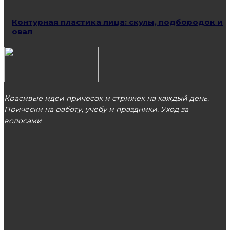
Контурная пластика лица: скулы, подбородок и
овал
Красивые идеи причесок и стрижек на каждый день.
Прически на работу, учебу и праздники. Уход за
волосами
МОСКВА
ЭТО ПОПУЛЯРНО
Особенности столешниц Topalit