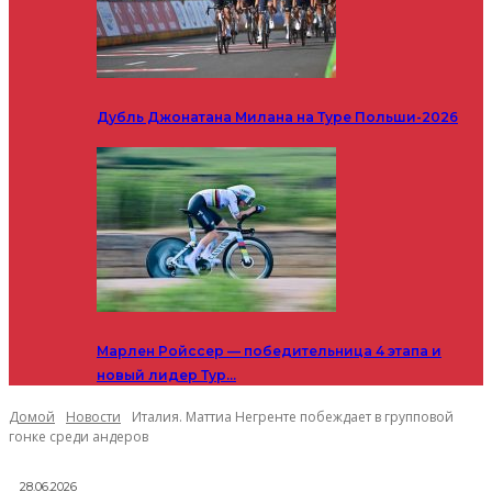
Дубль Джонатана Милана на Туре Польши-2026
Марлен Ройссер — победительница 4 этапа и
новый лидер Тур…
Домой
Новости
Италия. Маттиа Негренте побеждает в групповой
гонке среди андеров
28.06.2026