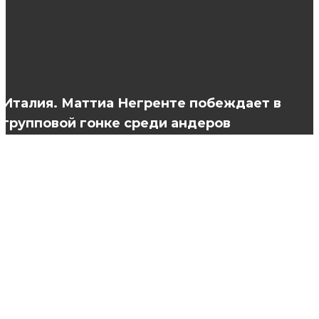
Какие женские футболки будут в моде в 2019
году?
Италия. Маттиа Негренте побеждает в
групповой гонке среди андеров