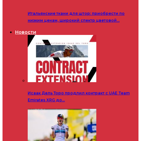
Итальянские ткани для штор: приобрести по
низким ценам, широкий спектр цветовой…
Новости
Исаак Дель Торо продлил контракт с UAE Team
Emirates XRG до…