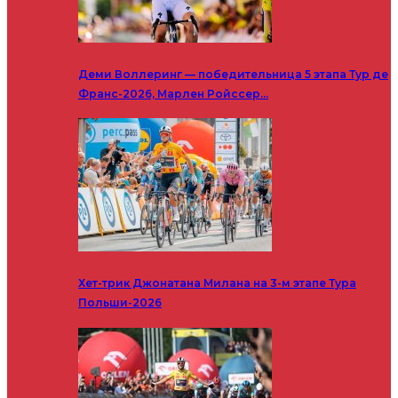
Деми Воллеринг — победительница 5 этапа Тур де
Франс-2026, Марлен Ройссер…
Хет-трик Джонатана Милана на 3-м этапе Тура
Польши-2026