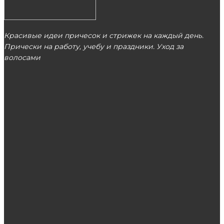
Красивые идеи причесок и стрижек на каждый день.
Прически на работу, учебу и праздники. Уход за
волосами
МОСКВА
ЭТО ПОПУЛЯРНО
Проблемы дорожного строительства и пути
их решения
Веб-разработка сайтов: этапы работы,
стоимость услуг