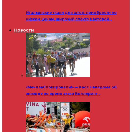
Итальянские ткани для штор: приобрести по
низким ценам, широкий спектр цветовой…
Новости
«Меня заблокировали!» — Кася Невядома об
эпизоде во время атаки Воллеринг…