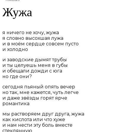
Жужа
я ничего не хочу, жужа
я словно высохшая лужа
и в моём сердце совсем пусто
и холодно
и заводские дымят трубы
и ты целуешь меня в губы
и обещали дожди с юга
но где они?
сегодня пьяный опять вечер
но так, мне кажется, чуть легче
и даже звёзды горят ярче
романтика
мы растворяем друг друга, жужа
как кислота или что хуже
и нам нести эту боль вместе
стеклянную