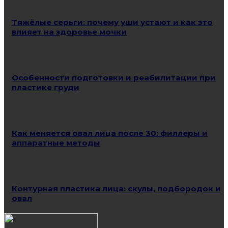
Тяжёлые серьги: почему уши устают и как это
влияет на здоровье мочки
Особенности подготовки и реабилитации при
пластике груди
Как меняется овал лица после 30: филлеры и
аппаратные методы
Контурная пластика лица: скулы, подбородок и
овал