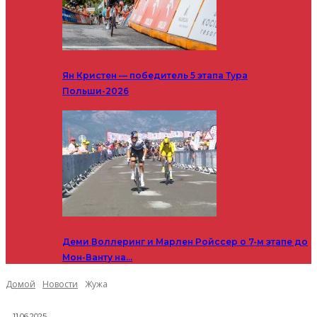
Ян Кристен — победитель 5 этапа Тура
Польши-2026
Деми Воллеринг и Марлен Ройссер о 7-м этапе до
Мон-Ванту на…
Домой
Новости
Жужа
11.06.2025