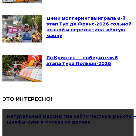
Деми Воллеринг выиграла 8-й
этап Тур де Франс-2026 сольной
атакой и перехватила жёлтую
майку
Ян Кристен — победитель 5
этапа Тура Польши-2026
ЭТО ИНТЕРЕСНО!
Натуральный массив: где найти честную работу 
шкафы-купе в Москве из дерева