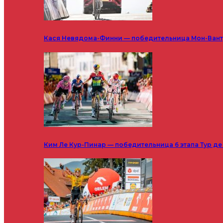
Кася Невядома-Финни — победительница Мон-Ванту
Ким Ле Кур-Пинар — победительница 6 этапа Тур д