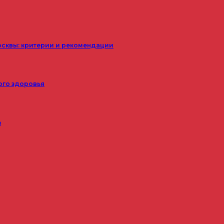
осквы: критерии и рекомендации
ого здоровья
з