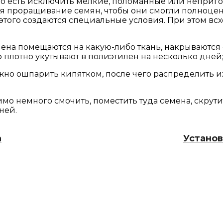
то есть исключить мелкие, поломанные или неприго
 проращивание семян, чтобы они смогли полноценн
ля этого создаются специальные условия. При этом 
ена помещаются на какую-либо ткань, накрываются с
о плотно укутывают в полиэтилен на несколько дней
ужно ошпарить кипятком, после чего распределить и
имо немного смочить, поместить туда семена, скрути
ней.
а
Установ