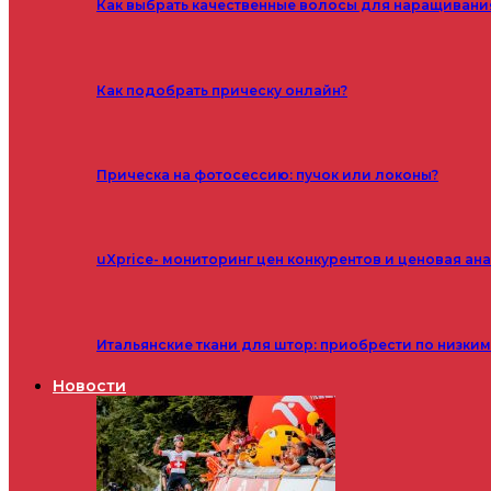
Как выбрать качественные волосы для наращивани
Как подобрать прическу онлайн?
Прическа на фотосессию: пучок или локоны?
uXprice- мониторинг цен конкурентов и ценовая ан
Итальянские ткани для штор: приобрести по низки
Новости