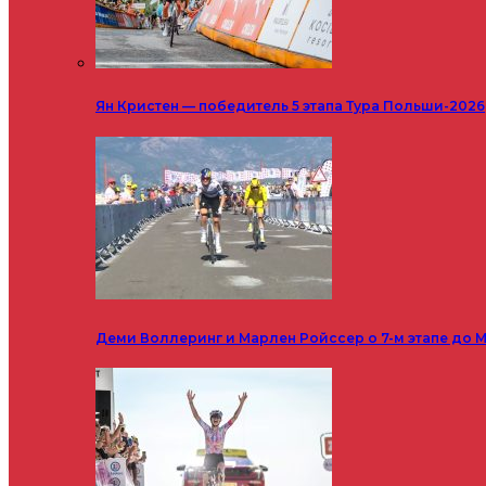
Ян Кристен — победитель 5 этапа Тура Польши-2026
Деми Воллеринг и Марлен Ройссер о 7-м этапе до М