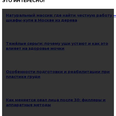
ЭТО ИНТЕРЕСНО!
Натуральный массив: где найти честную работу 
шкафы-купе в Москве из дерева
Тяжёлые серьги: почему уши устают и как это
влияет на здоровье мочки
Особенности подготовки и реабилитации при
пластике груди
Как меняется овал лица после 30: филлеры и
аппаратные методы