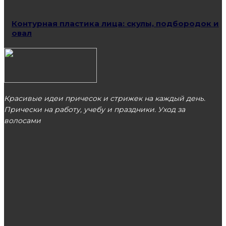
Контурная пластика лица: скулы, подбородок и
овал
Красивые идеи причесок и стрижек на каждый день.
Прически на работу, учебу и праздники. Уход за
волосами
МОСКВА
ЭТО ПОПУЛЯРНО
Софосбувир: препарат, который позволяет