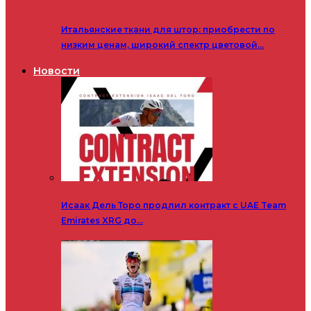
Итальянские ткани для штор: приобрести по
низким ценам, широкий спектр цветовой…
Новости
Исаак Дель Торо продлил контракт с UAE Team
Emirates XRG до…