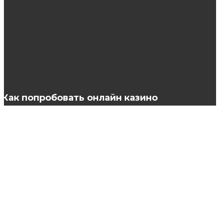
при пластике груди
Мужские носки: не всегда заметный, но
очень важный элемент гардероба
Как попробовать онлайн казино