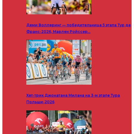
Деми Воллеринг — победительница 5 этапа Тур де
Франс-2026, Марлен Ройссер…
Хет-трик Джонатана Милана на 3-м этапе Тура
Польши-2026