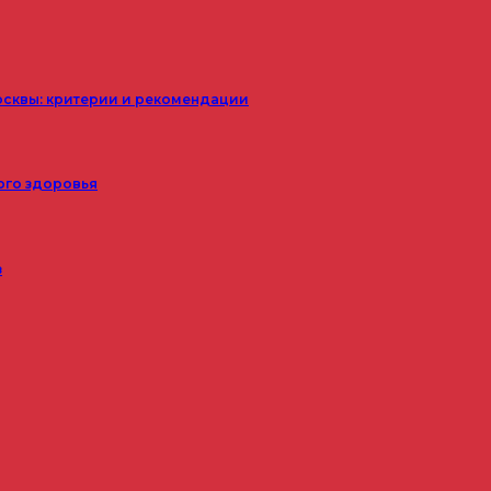
осквы: критерии и рекомендации
ого здоровья
з