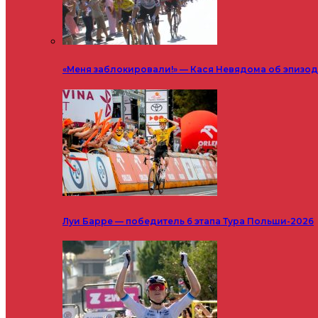
«Меня заблокировали!» — Кася Невядома об эпизод
Луи Барре — победитель 6 этапа Тура Польши-2026