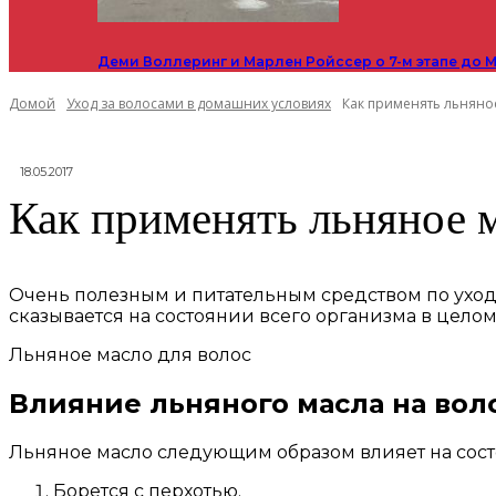
Деми Воллеринг и Марлен Ройссер о 7-м этапе до М
Домой
Уход за волосами в домашних условиях
Как применять льняное
18.05.2017
Как применять льняное м
Очень полезным и питательным средством по уходу
сказывается на состоянии всего организма в целом
Льняное масло для волос
Влияние льняного масла на вол
Льняное масло следующим образом влияет на сост
Борется с перхотью.