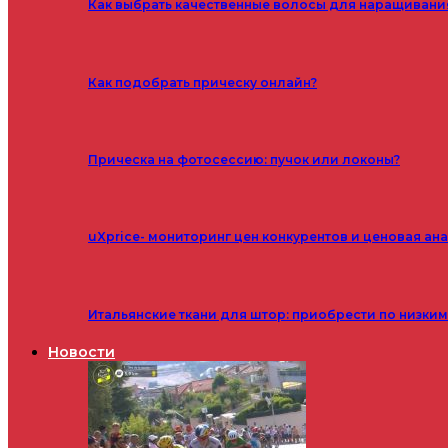
Как выбрать качественные волосы для наращивани
Как подобрать прическу онлайн?
Прическа на фотосессию: пучок или локоны?
uXprice- мониторинг цен конкурентов и ценовая ан
Итальянские ткани для штор: приобрести по низки
Новости