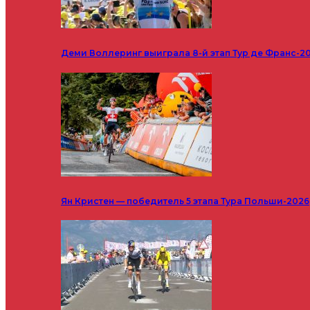
Деми Воллеринг выиграла 8-й этап Тур де Франс-2
Ян Кристен — победитель 5 этапа Тура Польши-2026