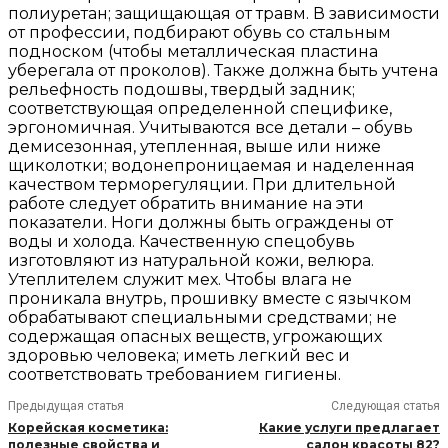
полиуретан; защищающая от травм. В зависимости
от профессии, подбирают обувь со стальным
подноском (чтобы металлическая пластина
уберегала от проколов). Также должна быть учтена
рельефность подошвы, твердый задник;
соответствующая определенной специфике,
эргономичная. Учитываются все детали – обувь
демисезонная, утепленная, выше или ниже
щиколотки; водонепроницаемая и наделенная
качеством терморегуляции. При длительной
работе следует обратить внимание на эти
показатели. Ноги должны быть ограждены от
воды и холода. Качественную спецобувь
изготовляют из натуральной кожи, велюра.
Утеплителем служит мех. Чтобы влага не
проникала внутрь, прошивку вместе с язычком
обрабатывают специальными средствами; не
содержащая опасных веществ, угрожающих
здоровью человека; иметь легкий вес и
соответствовать требованием гигиены.
Предыдущая статья
Следующая статья
Корейская косметика:
Какие услуги предлагает
полезные свойства и
салон красоты 82?