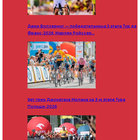
Деми Воллеринг — победительница 5 этапа Тур де
Франс-2026, Марлен Ройссер…
Хет-трик Джонатана Милана на 3-м этапе Тура
Польши-2026