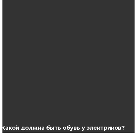
ЭТО ИНТЕРЕСНО
Гель лаки оптом: как выбрать и выгодно
купить
Пессарий маточный Юнона для лечения
опущения и выпадения матки
Корейские маски для лица: эффективное
увлажнение кожи
Какой должна быть обувь у электриков?