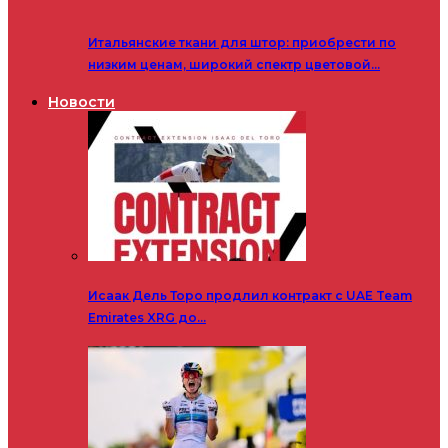
Итальянские ткани для штор: приобрести по
низким ценам, широкий спектр цветовой…
Новости
Исаак Дель Торо продлил контракт с UAE Team
Emirates XRG до…