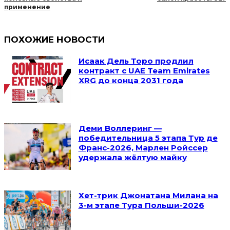
применение
ПОХОЖИЕ НОВОСТИ
Исаак Дель Торо продлил
контракт с UAE Team Emirates
XRG до конца 2031 года
Деми Воллеринг —
победительница 5 этапа Тур де
Франс-2026, Марлен Ройссер
удержала жёлтую майку
Хет-трик Джонатана Милана на
3-м этапе Тура Польши-2026