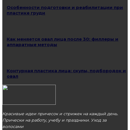
Особенности подготовки и реабилитации при
пластике груди
Как меняется овал лица после 30: филлеры и
аппаратные методы
Контурная пластика лица: скулы, подбородок и
овал
Красивые идеи причесок и стрижек на каждый день.
Прически на работу, учебу и праздники. Уход за
волосами