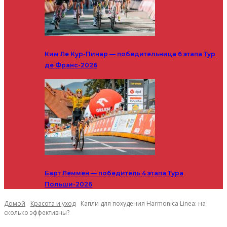
Ким Ле Кур-Пинар — победительница 6 этапа Тур
де Франс-2026
Барт Леммен — победитель 4 этапа Тура
Польши-2026
Домой
Красота и уход
Капли для похудения Harmonica Linea: на
сколько эффективны?