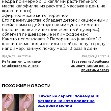
кедра примерно с 10 каплями растительного
масла калофилла, из расчета 2 массажа в день на
живот и ноги).
Эфирное масло мяты перечной
Его преимущества: обладает детоксикационными
свойствами и действует на иммунные органы
(печень, почки, кишечник, желчный пузырь…),
облегчая пищеварение и лимфодренаж.
Как это использовать? Перорально (налейте 1-2
капли прямо под язык или в нейтральную среду,
например, чайную ложку меда) 3 раза в день.
Предыдущая статья
Следующая статья
Рейтинг лучших такси
Тестеры из Арабских
Симферополь-Анапа
Эмират: низкие цены,
приятный запах
ПОХОЖИЕ НОВОСТИ
Тяжёлые серьги: почему уши
устают и как это влияет на
здоровье мочки