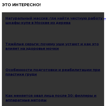
ЭТО ИНТЕРЕСНО!
Натуральный массив: где найти честную работу 
шкафы-купе в Москве из дерева
Тяжёлые серьги: почему уши устают и как это
влияет на здоровье мочки
Особенности подготовки и реабилитации при
пластике груди
Как меняется овал лица после 30: филлеры и
аппаратные методы