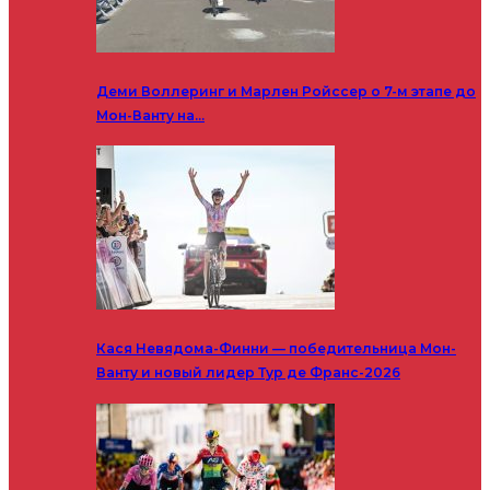
Деми Воллеринг и Марлен Ройссер о 7-м этапе до
Мон-Ванту на…
Кася Невядома-Финни — победительница Мон-
Ванту и новый лидер Тур де Франс-2026