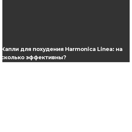
Покупка выигрышных стратегий в онлайн
казино
Оправа для очков: важный выбор
Капли для похудения Harmonica Linea: на
сколько эффективны?