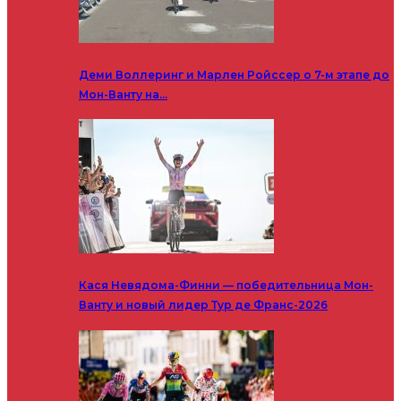
Деми Воллеринг и Марлен Ройссер о 7-м этапе до
Мон-Ванту на…
Кася Невядома-Финни — победительница Мон-
Ванту и новый лидер Тур де Франс-2026