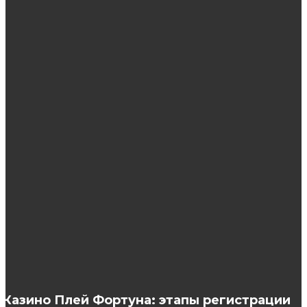
ЭТО ИНТЕРЕСНО
Достоинства лечения в наркологической
клинике
Воск для стайлинга: секреты успешной
укладки
Чем отличаются корейские патчи?
Казино Плей Фортуна: этапы регистрации