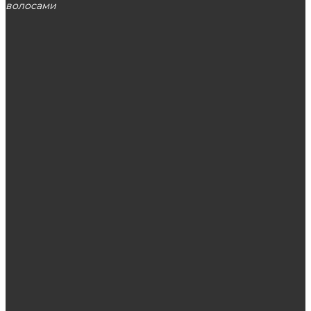
волосами
МОСКВА
ЭТО ПОПУЛЯРНО
Женские юбки — крутые новинки с
доставкой по России
Интимное омоложение: особенности
процедуры
Никотиновая кислота для волос: способы
применения