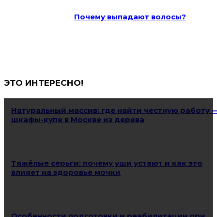
Почему выпадают волосы?
ЭТО ИНТЕРЕСНО!
Натуральный массив: где найти честную работу 
шкафы-купе в Москве из дерева
Тяжёлые серьги: почему уши устают и как это
влияет на здоровье мочки
Особенности подготовки и реабилитации при