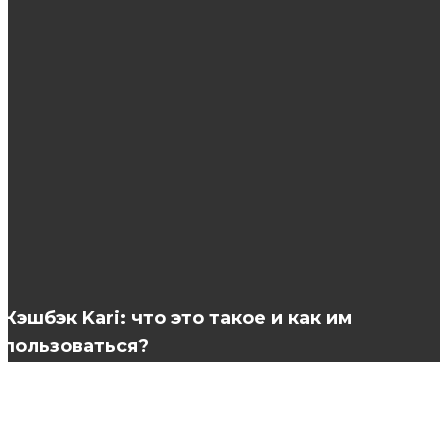
ЭТО ИНТЕРЕСНО
Правильный педикюр в домашних условиях
Купить снюс оптом по лучшей цене
Как ухаживающая косметика стала новым
макияжем
Кэшбэк Kari: что это такое и как им
пользоваться?