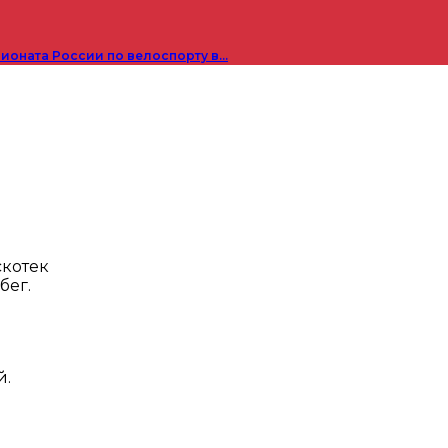
пионата России по велоспорту в…
скотек
бег.
.
й.