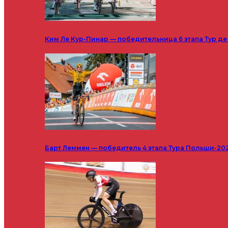
Ким Ле Кур-Пинар — победительница 6 этапа Тур д
Барт Леммен — победитель 4 этапа Тура Польши-20