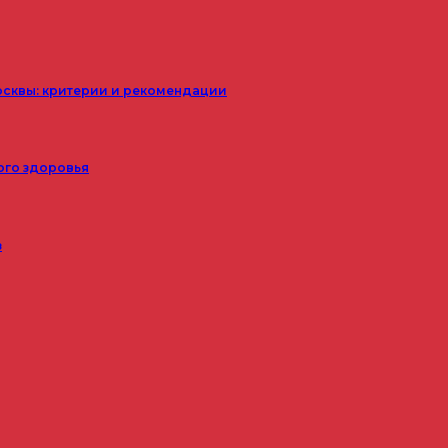
осквы: критерии и рекомендации
ого здоровья
з