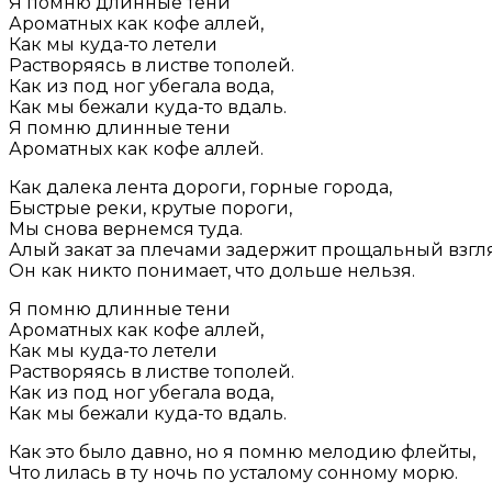
Я помню длинные тени
Ароматных как кофе аллей,
Как мы куда-то летели
Растворяясь в листве тополей.
Как из под ног убегала вода,
Как мы бежали куда-то вдаль.
Я помню длинные тени
Ароматных как кофе аллей.
Как далека лента дороги, горные города,
Быстрые реки, крутые пороги,
Мы снова вернемся туда.
Алый закат за плечами задержит прощальный взгл
Он как никто понимает, что дольше нельзя.
Я помню длинные тени
Ароматных как кофе аллей,
Как мы куда-то летели
Растворяясь в листве тополей.
Как из под ног убегала вода,
Как мы бежали куда-то вдаль.
Как это было давно, но я помню мелодию флейты,
Что лилась в ту ночь по усталому сонному морю.