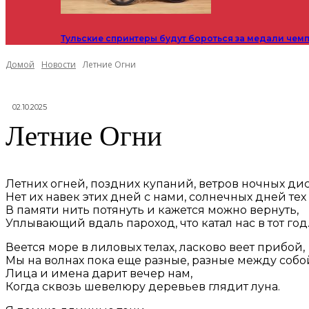
Тульские спринтеры будут бороться за медали чем
Домой
Новости
Летние Огни
02.10.2025
Летние Огни
Летних огней, поздних купаний, ветров ночных ди
Нет их навек этих дней с нами, солнечных дней тех 
В памяти нить потянуть и кажется можно вернуть,
Уплывающий вдаль пароход, что катал нас в тот год
Веется море в лиловых телах, ласково веет прибой,
Мы на волнах пока еще разные, разные между собо
Лица и имена дарит вечер нам,
Когда сквозь шевелюру деревьев глядит луна.