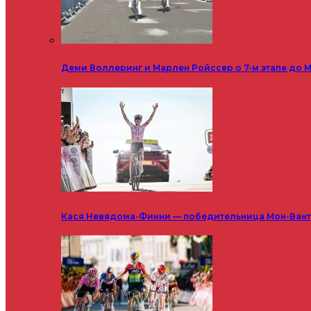
Деми Воллеринг и Марлен Ройссер о 7-м этапе до М
Кася Невядома-Финни — победительница Мон-Ванту