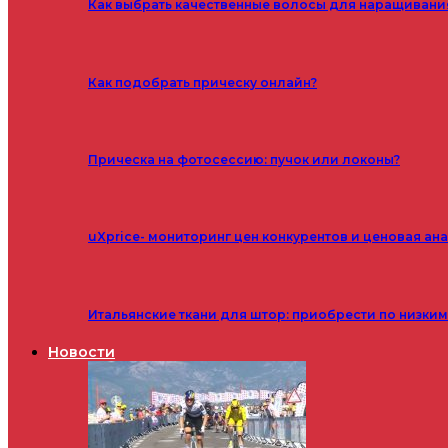
Как выбрать качественные волосы для наращивани
Как подобрать прическу онлайн?
Прическа на фотосессию: пучок или локоны?
uXprice- мониторинг цен конкурентов и ценовая ан
Итальянские ткани для штор: приобрести по низки
Новости