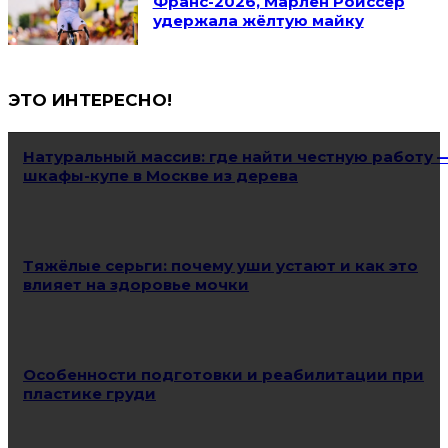
Франс-2026, Марлен Ройссер
удержала жёлтую майку
ЭТО ИНТЕРЕСНО!
Натуральный массив: где найти честную работу 
шкафы-купе в Москве из дерева
Тяжёлые серьги: почему уши устают и как это
влияет на здоровье мочки
Особенности подготовки и реабилитации при
пластике груди