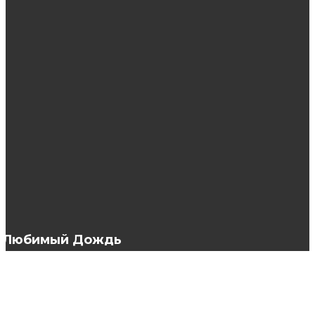
Как применять никотиновую кислоту для
роста волос?
Экологические товары салфетки Гринвей
Что нужно знать о ремонте стиральных
машин?
Любимый Дождь