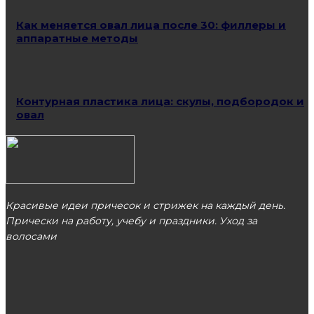
Как меняется овал лица после 30: филлеры и
аппаратные методы
Контурная пластика лица: скулы, подбородок и
овал
Красивые идеи причесок и стрижек на каждый день.
Прически на работу, учебу и праздники. Уход за
волосами
МОСКВА