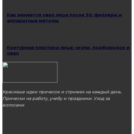
Как меняется овал лица после 30: филлеры и
аппаратные методы
Контурная пластика лица: скулы, подбородок и
овал
Красивые идеи причесок и стрижек на каждый день.
Прически на работу, учебу и праздники. Уход за
волосами
МОСКВА