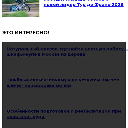
новый лидер Тур де Франс-2026
ЭТО ИНТЕРЕСНО!
Натуральный массив: где найти честную работу 
шкафы-купе в Москве из дерева
Тяжёлые серьги: почему уши устают и как это
влияет на здоровье мочки
Особенности подготовки и реабилитации при
пластике груди