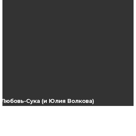
Достоинства украшений из серебра
Преимущества и недостатки серёжек из
эмали
Колонные и кассетные сплит-системы от
Mitsubishi Electric
Любовь-Сука (и Юлия Волкова)