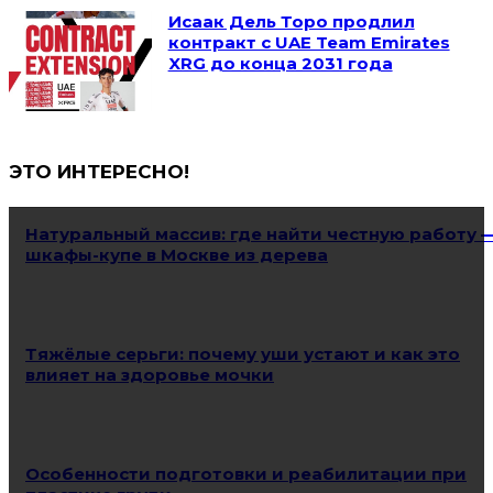
Исаак Дель Торо продлил
контракт с UAE Team Emirates
XRG до конца 2031 года
ЭТО ИНТЕРЕСНО!
Натуральный массив: где найти честную работу 
шкафы-купе в Москве из дерева
Тяжёлые серьги: почему уши устают и как это
влияет на здоровье мочки
Особенности подготовки и реабилитации при