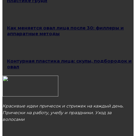
пластике груди
Как меняется овал лица после 30: филлеры и
аппаратные методы
Контурная пластика лица: скулы, подбородок и
овал
Красивые идеи причесок и стрижек на каждый день.
Прически на работу, учебу и праздники. Уход за
волосами