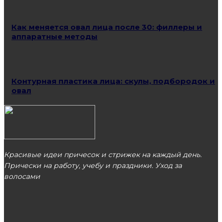
Как меняется овал лица после 30: филлеры и
аппаратные методы
Контурная пластика лица: скулы, подбородок и
овал
Красивые идеи причесок и стрижек на каждый день.
Прически на работу, учебу и праздники. Уход за
волосами
МОСКВА