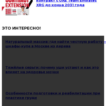
контракт с UAE Team Emirates
XRG до конца 2031 года
ЭТО ИНТЕРЕСНО!
Натуральный массив: где найти честную работу 
шкафы-купе в Москве из дерева
Тяжёлые серьги: почему уши устают и как это
влияет на здоровье мочки
Особенности подготовки и реабилитации при
пластике груди