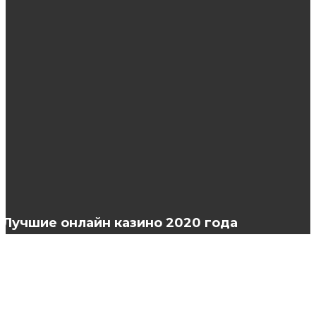
Биоревитализатор Jalupro: плюсы и минусы
использования
Где сдать анализ кала на дисбактериоз?
Рассылка в WhatsApp: правила и
инструменты
Лучшие онлайн казино 2020 года