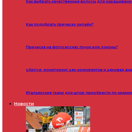
Как выбрать качественные волосы для наращивани
Как подобрать прическу онлайн?
Прическа на фотосессию: пучок или локоны?
uXprice- мониторинг цен конкурентов и ценовая ан
Итальянские ткани для штор: приобрести по низки
Новости