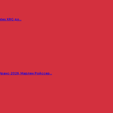
ates XRG до…
Франс-2026, Марлен Ройссер…