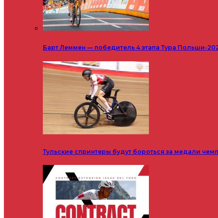
Барт Леммен — победитель 4 этапа Тура Польши-20
Тульские спринтеры будут бороться за медали чем