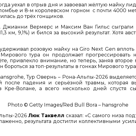
когда уехал в отрыв дня и завоевал жёлтую майку 
омбье и 8-м королевском горном с почти 4000 метр
илась до трёх гонщиков.
е. Джианни Вермерс и Максим Ван Гильс сыграли 
,3 км, 9,1%) и бился за высокий результат. Хотя ав
 удерживал розовую майку на Giro Next Gen вплоть
у Мирового тура он продолжает прогрессировать 
е, привлекло внимание, но теперь, заняв второе
 бороться за топ-результаты в гонках Мирового тура
 hansgrohe, Тур Овернь – Рона-Альпы-2026 выделя
й после падения и серьёзной травмы, которая в
в Кре-Волане, а всего несколько дней спустя 
Photo © Getty Images/Red Bull Bora – hansgrohe
Альпы-2026
Люк Таквелл
сказал: «С самого низа по
лаженно, результата достигли коллективными усили