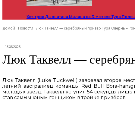
Хет-трик Джонатана Милана на 3-м этапе Тура Поль
Домой
Новости
Люк Таквелл — серебряный призёр Тура Овернь – Ро
15.06.2026
Люк Таквелл — серебрян
Люк Таквелл (Luke Tuckwell) завоевал второе мес
летний австралиец команды Red Bull Bora-hansg
молодых звёзд, Таквелл уступил 54 секунды лишь п
став самым юным гонщиком в тройке призёров.