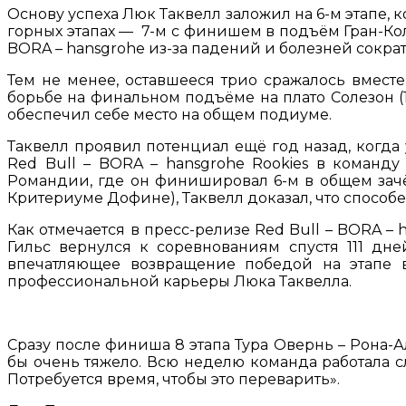
Основу успеха Люк Таквелл заложил на 6-м этапе, 
горных этапах — 7-м с финишем в подъём Гран-Кол
BORA – hansgrohe из-за падений и болезней сократ
Тем не менее, оставшееся трио сражалось вмест
борьбе на финальном подъёме на плато Солезон (11
обеспечил себе место на общем подиуме.
Таквелл проявил потенциал ещё год назад, когда
Red Bull – BORA – hansgrohe Rookies в команд
Романдии, где он финишировал 6-м в общем зачёт
Критериуме Дофине), Таквелл доказал, что способен
Как отмечается в пресс-релизе Red Bull – BORA –
Гильс вернулся к соревнованиям спустя 111 дне
впечатляющее возвращение победой на этапе 
профессиональной карьеры Люка Таквелла.
Сразу после финиша 8 этапа Тура Овернь – Рона-
бы очень тяжело. Всю неделю команда работала с
Потребуется время, чтобы это переварить».