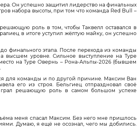
лидера. Он успешно защитил лидерство на финальных
ов набора высоты, при том что команда Red Bull –
решающую роль в том, чтобы Таквелл оставался в
стралиец в итоге уступил жёлтую майку, он успешно
 до финального этапа. После перехода из команды
на высшем уровне. Сильное выступление на Туре
 место на Туре Овернь – Рона-Альпы-2026 (бывшем
.
ется для команды и по другой причине. Максим Ван
ывела его из строя. Бельгиец отпраздновал своё
сыграл решающую роль в самом большом успехе
дъёма меня спасал Максим. Без него мне пришлось
ями. Думаю, я ещё не осознал, чего мы добились.