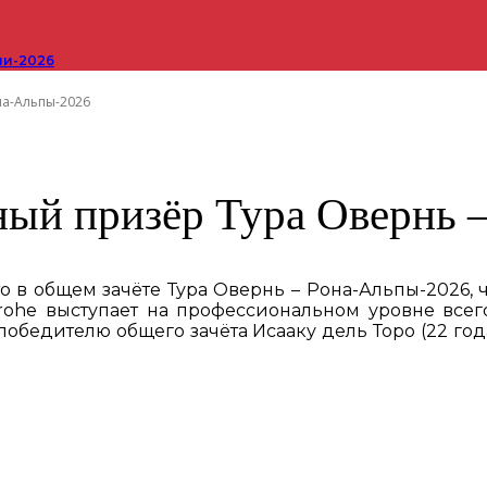
ши-2026
на-Альпы-2026
ый призёр Тура Овернь 
то в общем зачёте Тура Овернь – Рона-Альпы-2026, 
rohe выступает на профессиональном уровне все
обедителю общего зачёта Исааку дель Торо (22 год