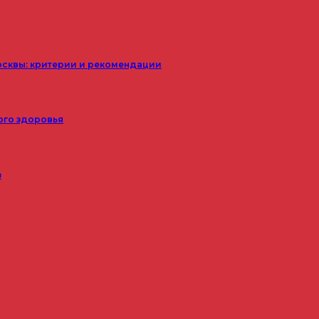
осквы: критерии и рекомендации
ого здоровья
з