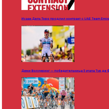
Исаак Дель Торо продлил контракт с UAE Team Emir
Деми Воллеринг — победительница 5 этапа Тур де 