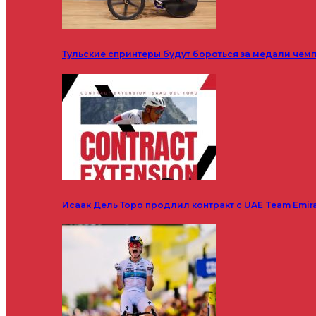
Тульские спринтеры будут бороться за медали чем
Исаак Дель Торо продлил контракт с UAE Team Emir