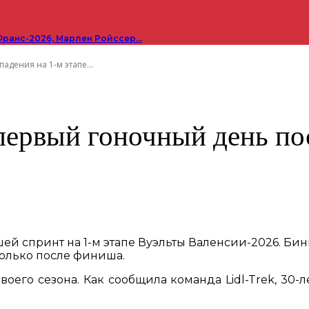
Франс-2026, Марлен Ройссер…
дения на 1-м этапе...
ервый гоночный день пос
ей спринт на 1-м этапе Вуэльты Валенсии-2026. Бинь
 только после финиша.
его сезона. Как сообщила команда Lidl-Trek, 30