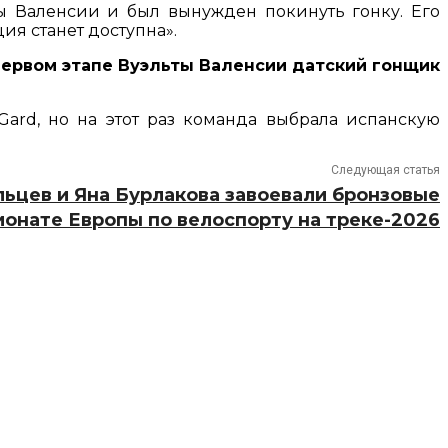
ты Валенсии и был вынужден покинуть гонку. Его
ия станет доступна».
 первом этапе Вуэльты Валенсии датский гонщик
Gard, но на этот раз команда выбрала испанскую
Следующая статья
ьцев и Яна Бурлакова завоевали бронзовые
онате Европы по велоспорту на треке-2026