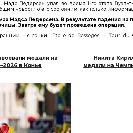
ю, Мадс Педерсен упал во время 1-го этапа Вуэль
бщим новости о его состоянии, как только информац
мах Мадса Педерсена. В результате падения на
ючицы. Завтра ему будет проведена операция.
анции – с гонки Etoile de Bessèges — Tour du 
завоевали медали на
Никита Кирил
-2026 в Конье
медали на Чемпи