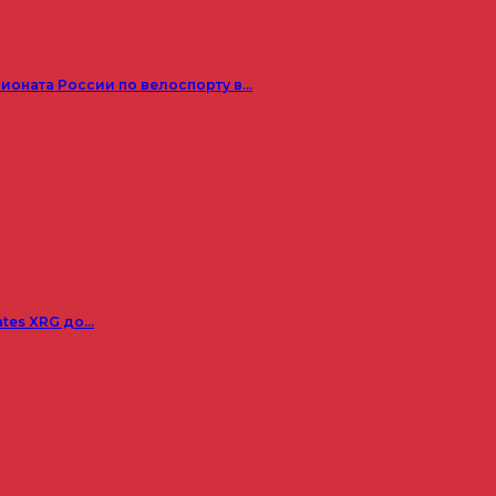
пионата России по велоспорту в…
ates XRG до…