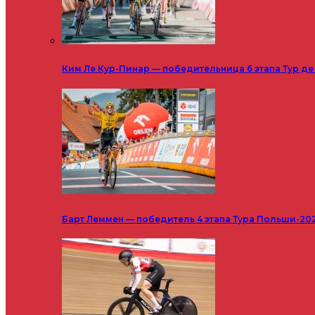
Ким Ле Кур-Пинар — победительница 6 этапа Тур д
Барт Леммен — победитель 4 этапа Тура Польши-20