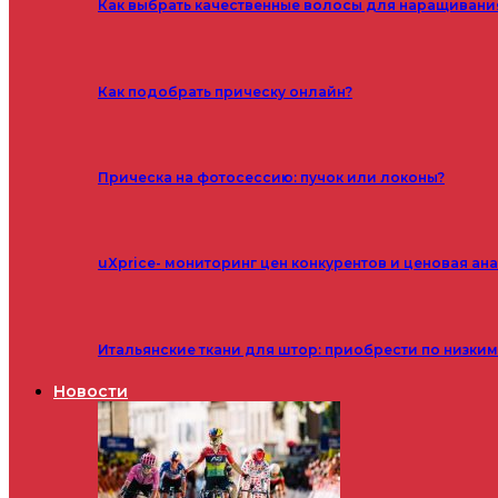
Как выбрать качественные волосы для наращивани
Как подобрать прическу онлайн?
Прическа на фотосессию: пучок или локоны?
uXprice- мониторинг цен конкурентов и ценовая ан
Итальянские ткани для штор: приобрести по низки
Новости