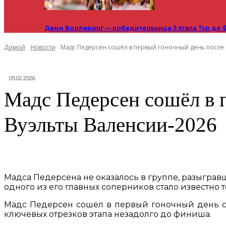
Деми Воллеринг — победительница 5 этапа Тур де 
Домой
Новости
Мадс Педерсен сошёл в первый гоночный день после па
05.02.2026
Мадс Педерсен сошёл в п
Вуэльты Валенсии-2026
Мадса Педерсена не оказалось в группе, разыгравш
одного из его главных соперников стало известно
Мадс Педерсен сошёл в первый гоночный день сво
ключевых отрезков этапа незадолго до финиша.