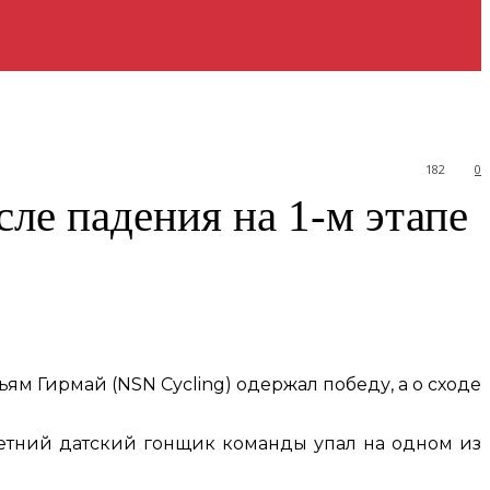
182
0
ле падения на 1-м этапе
ям Гирмай (NSN Cycling) одержал победу, а о сходе
-летний датский гонщик команды упал на одном из