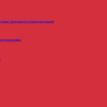
осквы: критерии и рекомендации
ого здоровья
з