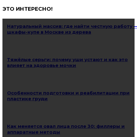
ЭТО ИНТЕРЕСНО!
Натуральный массив: где найти честную работу 
шкафы-купе в Москве из дерева
Тяжёлые серьги: почему уши устают и как это
влияет на здоровье мочки
Особенности подготовки и реабилитации при
пластике груди
Как меняется овал лица после 30: филлеры и
аппаратные методы