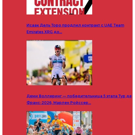
Исаак Дель Торо продлил контракт с UAE Team
Emirates XRG до…
Деми Воллеринг — победительница 5 этапа Тур де
Франс-2026, Марлен Ройссер…