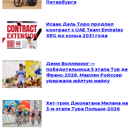
Петербурге
Исаак Дель Торо продлил
контракт с UAE Team Emirates
XRG до конца 2031 года
Деми Воллеринг —
победительница 5 этапа Тур де
Франс-2026, Марлен Ройссер
удержала жёлтую майку
Хет-трик Джонатана Милана на
3-м этапе Тура Польши-2026