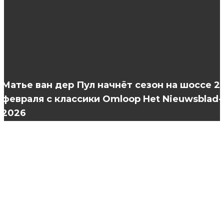
С чего начать подготовку к свадьбе?
Как научиться качественно наращивать
ресницы?
Матье ван дер Пул начнёт сезон на шоссе 2
февраля с классики Omloop Het Nieuwsblad-
2026