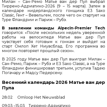
Милан – Сан-Ремо Матье ван дер Пул выбрал
Тиррено-Адриатико-2026 (9 – 15 марта). Затем в
календаре нидерландского гонщика E3 Saxo
Classic, Гент – Вевельгем, после чего он стартует на
Туре Фландрии и Париж – Рубэ.
В заявлении команды Alpecin-Premier Tech
говорится: «После нескольких недель уверенной
работы на велосипеде Матье ван дер Пул
чувствует себя готовым к гонкам и выйдет на
старт Омлоп Хет Ниувсблад. Его программа во
многом повторяет прошлый сезон».
В 2025 году Матье ван дер Пул выиграл Милан –
Сан-Ремо, Париж – Рубэ и E3 Saxo Classic, а на Туре
Фландрии финишировал третьим, уступив Тадею
Погачару и Мадсу Педерсену.
Весенний календарь 2026 Матье ван дер
Пула
28.02 Omloop Het Nieuwsblad
09.03 –15.03 Тиррено-Адриатико