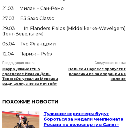
21.03 Милан – Сан-Ремо
27.03 E3 Saxo Classic
29.03 In Flanders Fields (Middelkerke-Wevelgem)
(Гент-Вевельгем)
05.04 Тур Фландрии
12.04 Париж – Рубэ
Предыдущая статья
Следующая статья
Мауро Джанетти о
Нельсон Паулесс пропустит
прогрессе Исаака Дель
классики из-за операции на
Торо: «Он уехал из Мексики
колене
ради цели, а не за мечтой»
ПОХОЖИЕ НОВОСТИ
Тульские спринтеры будут
бороться за медали чемпионата
России по велоспорту в Санкт-