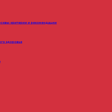
осквы: критерии и рекомендации
ого здоровья
з