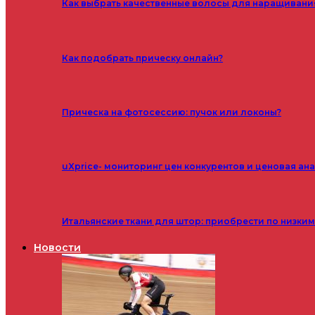
Как выбрать качественные волосы для наращивани
Как подобрать прическу онлайн?
Прическа на фотосессию: пучок или локоны?
uXprice- мониторинг цен конкурентов и ценовая ан
Итальянские ткани для штор: приобрести по низки
Новости