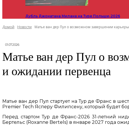
Дубль Джонатана Милана на Туре Польши-2026
Домой
Новости
Матье ван дер Пул о возможном завершении карьеры в 
01.07.2026
Матье ван дер Пул о воз
и ожидании первенца
Матье ван дер Пул стартует на Тур де Франс в ше
Premier Tech Ясперу Филипсену, который будет бо
Перед стартом Тур де Франс-2026 31-летний ни
Бертельс (Roxanne Bertels) в январе 2027 года ож