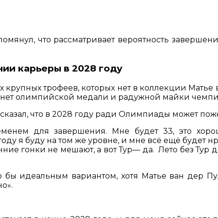
помянул, что рассматривает вероятность заверше
ии карьеры в 2028 году
х крупных трофеев, которых нет в коллекции Матье
его нет олимпийской медали и радужной майки чемп
сказал, что в 2028 году ради Олимпиады может поже
енем для завершения. Мне будет 33, это хорош
ду я буду на том же уровне, и мне всё ещё будет н
ие гонки не мешают, а вот Тур— да. Лето без Тур
ы идеальным вариантом, хотя Матье ван дер Пул
но».