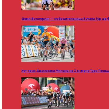
Деми Воллеринг — победительница 5 этапа Тур де 
Хет-трик Джонатана Милана на 3-м этапе Тура Поль