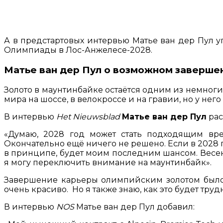
А в предстартовых интервью Матье ван дер Пул у
Олимпиады в Лос-Анжелесе-2028.
Матье ван дер Пул о возможном завершен
Золото в маунтинбайке остаётся одним из немноги
мира на шоссе, в велокроссе и на гравии, но у н
В интервью
Het Nieuwsblad
Матье ван дер Пул
рас
«Думаю, 2028 год может стать подходящим врем
Окончательно ещё ничего не решено. Если в 2028 го
в принципе, будет моим последним шансом. Весенн
я могу переключить внимание на маунтинбайк».
Завершение карьеры олимпийским золотом было б
очень красиво. Но я также знаю, как это будет труд
В интервью
NOS
Матье ван дер Пул добавил: