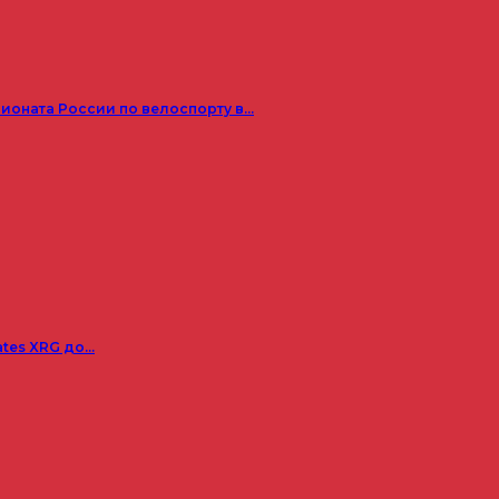
пионата России по велоспорту в…
ates XRG до…