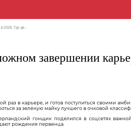
2028, Тур де...
можном завершении карье
стой раз в карьере, и готов поступиться своими а
роться за зелёную майку лучшего в очковой класси
дерландский гонщик поделился в соцсетях важной
идают рождения первенца.