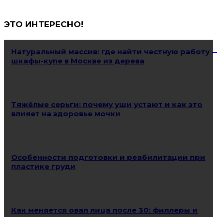
ЭТО ИНТЕРЕСНО!
Натуральный массив: где найти честную работу 
шкафы-купе в Москве из дерева
Тяжёлые серьги: почему уши устают и как это
влияет на здоровье мочки
Особенности подготовки и реабилитации при
пластике груди
Как меняется овал лица после 30: филлеры и