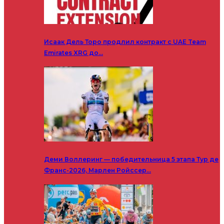
Исаак Дель Торо продлил контракт с UAE Team
Emirates XRG до…
Деми Воллеринг — победительница 5 этапа Тур де
Франс-2026, Марлен Ройссер…