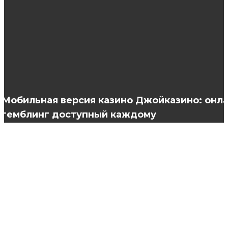
Какие платья одевать весной 2022, чтобы
выглядеть стильно?
Критерии выбора теней для век
Мобильная версия казино Джойказино: онл
гемблинг доступный каждому