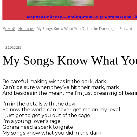
Марлен Ройссер — победительница 4 этапа и новый
Домой
Новости
My Songs Know What You Did in the Dark (Light 'Em Up)
23.07.2025
My Songs Know What You 
Be careful making wishes in the dark, dark
Can’t be sure when they’ve hit their mark, mark
And besides in the meantime I’m just dreaming of teari
I’m in the details with the devil
So now the world can never get me on my level
I just got to get you out of the cage
I’m a young lover’s rage
Gonna need a spark to ignite
My songs know what you did in the dark