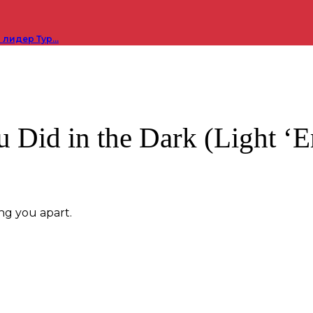
 лидер Тур…
Did in the Dark (Light ‘
ng you apart.