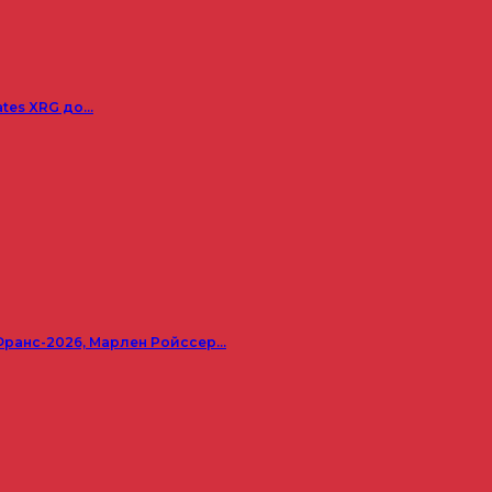
ates XRG до…
Франс-2026, Марлен Ройссер…