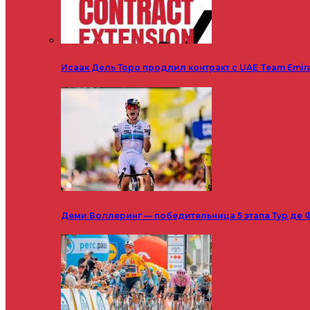
Исаак Дель Торо продлил контракт с UAE Team Emir
Деми Воллеринг — победительница 5 этапа Тур де 