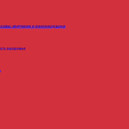
осквы: критерии и рекомендации
ого здоровья
з