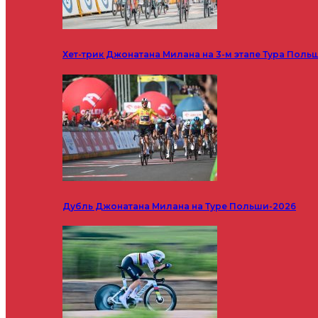
Хет-трик Джонатана Милана на 3-м этапе Тура Поль
Дубль Джонатана Милана на Туре Польши-2026