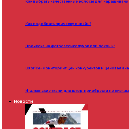
Как выбрать качественные волосы для наращивани
Как подобрать прическу онлайн?
Прическа на фотосессию: пучок или локоны?
uXprice- мониторинг цен конкурентов и ценовая ан
Итальянские ткани для штор: приобрести по низки
Новости