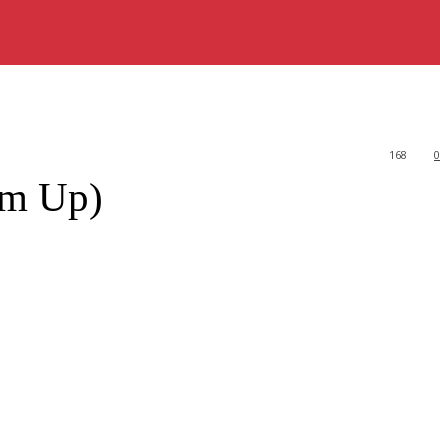
168
0
Em Up)