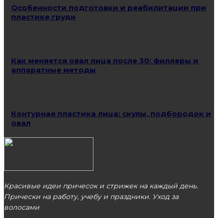
Особенности подготовки и реабилитации при
пластике груди
Как меняется овал лица после 30: филлеры и
аппаратные методы
Контурная пластика лица: скулы, подбородок и
овал
Красивые идеи причесок и стрижек на каждый день.
Прически на работу, учебу и праздники. Уход за
волосами