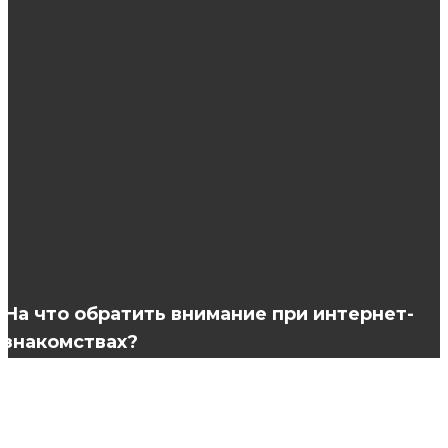
Прически для тонких и редких волос
Натуральная косметика: секреты ухода за
кожей лица
Лучшие корейские кремы для лица 2020
года-
На что обратить внимание при интернет-
знакомствах?