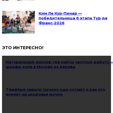
Ким Ле Кур-Пинар —
победительница 6 этапа Тур де
Франс-2026
ЭТО ИНТЕРЕСНО!
Натуральный массив: где найти честную работу 
шкафы-купе в Москве из дерева
Тяжёлые серьги: почему уши устают и как это
влияет на здоровье мочки