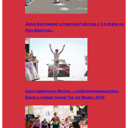
Деми Воллеринг и Марлен Ройссер о 7-м этапе до
Мон-Ванту на…
Кася Невядома-Финни — победительница Мон-
Ванту и новый лидер Тур де Франс-2026